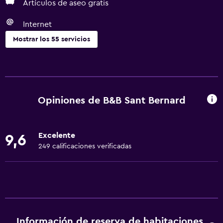
Artículos de aseo gratis
Internet
Mostrar los 55 servicios
Servicios básicos
Wifi gratis
Wifi disponible en todas las instalaciones
Opiniones de B&B Sant Bernard
Internet
Toallas
Excelente
9,6
Extinguidor
249 calificaciones verificadas
Artículos de aseo gratis
Champú
Calefacción
Gel de ducha
Información de reserva de habitaciones
Papeleras