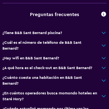
Teléfono
Alfombrado
Preguntas frecuentes
Vista a la montaña
Piscina y spa
¿Tiene B&B Sant Bernard piscina?
Spa
¿Cuál es el número de teléfono de B&B Sant
Bañera de hidromasaje
Bernard?
Sauna
¿Hay wifi en B&B Sant Bernard?
Toallas para piscina
¿A qué hora es el check-out en B&B Sant Bernard?
Habitación
¿Cuánto cuesta una habitación en B&B Sant
Bernard?
Almohada de plumas
Enchufe cerca de la cama
¿En cuántos operadores busca momondo hoteles en
Staré Hory?
Sofá cama
Armario o clóset
¿Cuándo actualizó momondo por última vez los