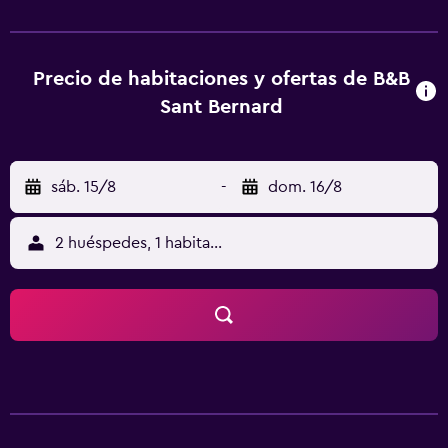
de bienestar, disponible por un suplemento. La estación
de esquí de Donovaly y la cueva de Harmanecka están a 15
minutos en coche.
Precio de habitaciones y ofertas de B&B
Sant Bernard
sáb. 15/8
-
dom. 16/8
2 huéspedes, 1 habitación