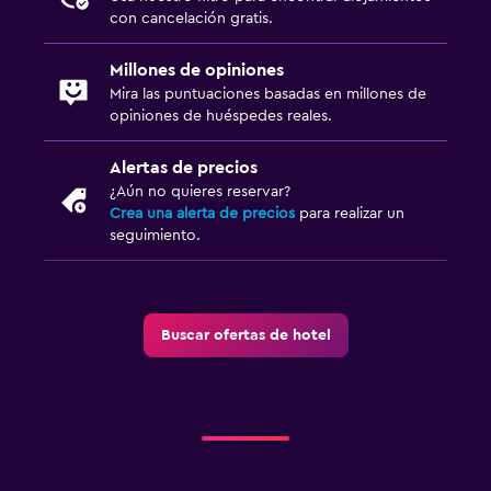
TV por cable o vía satélite
con cancelación gratis.
TV
Millones de opiniones
Mira las puntuaciones basadas en millones de
Accesibilidad y adecuación
opiniones de huéspedes reales.
Para no fumadores
Alertas de precios
Plantas superiores accesibles por escaleras
¿Aún no quieres reservar?
Áreas designadas para fumadores
Crea una alerta de precios
para realizar un
seguimiento.
Aire libre
Terraza/patio
Buscar ofertas de hotel
Terraza
Zona de trabajo
Fax/fotocopiadora
Escritorio