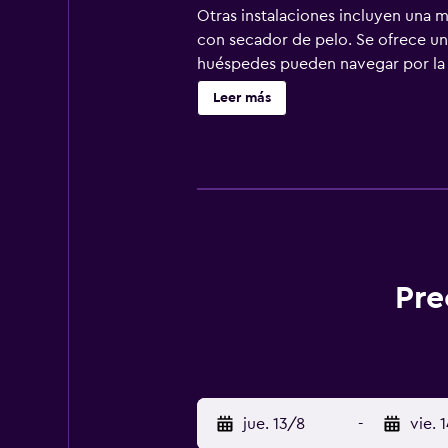
Otras instalaciones incluyen una m
con secador de pelo. Se ofrece una
huéspedes pueden navegar por la we
solicitar cambio de toallas. Se pu
Leer más
cerca del alojamiento (es posible 
Pre
jue. 13/8
-
vie. 