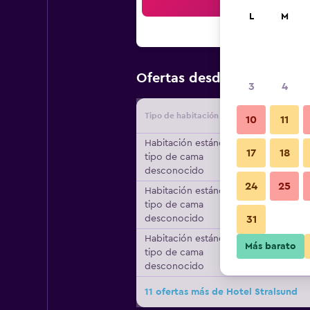
Bus
L
M
$80
Ofertas desde
/
Oferta má
3
4
Tipo de habitación
Proveedo
10
11
Habitación estándar,
17
18
tipo de cama
desconocido
24
25
Habitación estándar,
tipo de cama
desconocido
31
Habitación estándar,
Más barato
tipo de cama
desconocido
11 ofertas más de Hotel Stralsund