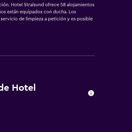
ción. Hotel Stralsund ofrece 58 alojamientos
años están equipados con ducha. Los
servicio de limpieza a petición y es posible
indican más abajo en las instalaciones o
 de Hotel