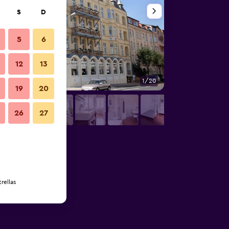
S
D
5
6
12
13
1/20
Habitación
19
20
26
27
rellas