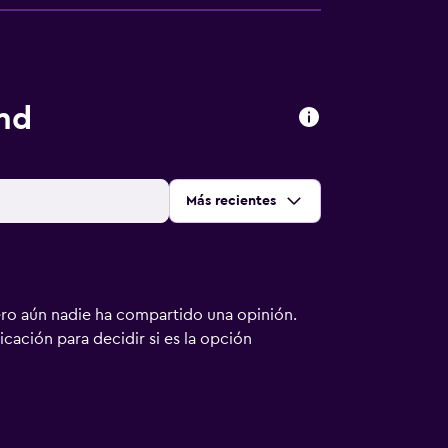
nd
Ordenar por
:
Más recientes
ero aún nadie ha compartido una opinión.
bicación para decidir si es la opción