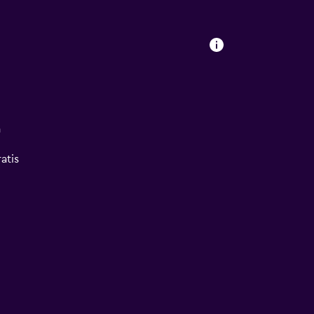
a
atis