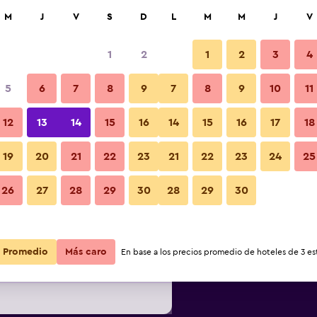
car
M
J
V
S
D
L
M
M
J
V
1
2
1
2
3
4
s barata de precio por noche
5
6
7
8
9
7
8
9
10
11
Edificio
r
Total noche
12
13
14
15
16
14
15
16
17
18
19
20
21
22
23
21
22
23
24
25
$80
Ver oferta
Fotos
26
27
28
29
30
28
29
30
$81
Ver oferta
Promedio
Más caro
En base a los precios promedio de hoteles de 3 est
$94
Ver oferta