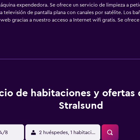
áquina expendedora. Se ofrece un servicio de limpieza a peti
 televisión de pantalla plana con canales por satélite. Los b
b gracias a nuestro acceso a Internet wifi gratis. Se ofrece 
eden practicar las actividades de ocio y esparcimiento que se 
que se aplique un recargo).
cio de habitaciones y ofertas
Stralsund
14/8
2 huéspedes, 1 habitación