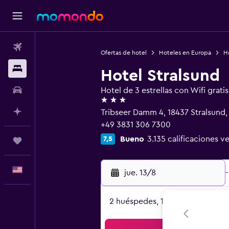
Vuelos
Ofertas de hotel
Hoteles en Europa
H
Alojamientos
Hotel Stralsund
Autos
Hotel de 3 estrellas con Wifi gratis
3 estrellas
Planifica con IA
Tribseer Damm 4, 18437 Stralsun
+49 3831 306 7300
Bueno
3.135 calificaciones ve
7,5
Trips
Español
jue. 13/8
-
2 huéspedes, 1 habitación