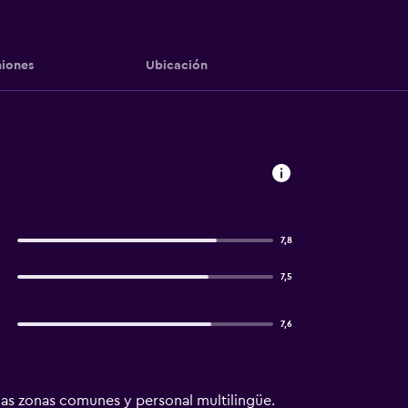
iones
Ubicación
7,8
7,5
7,6
las zonas comunes y personal multilingüe.