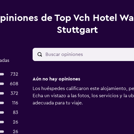
piniones de Top Vch Hotel Wa
Stuttgart
cadas
732
Aún no hay opiniones
608
Los huéspedes calificaron este alojamiento, p
372
Echa un vistazo a las fotos, los servicios y la u
116
adecuada para tu viaje.
83
26
26