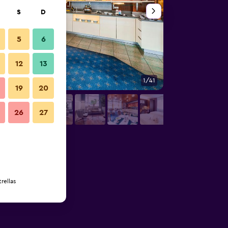
S
D
5
6
12
13
1/41
Restaurante
19
20
26
27
rellas