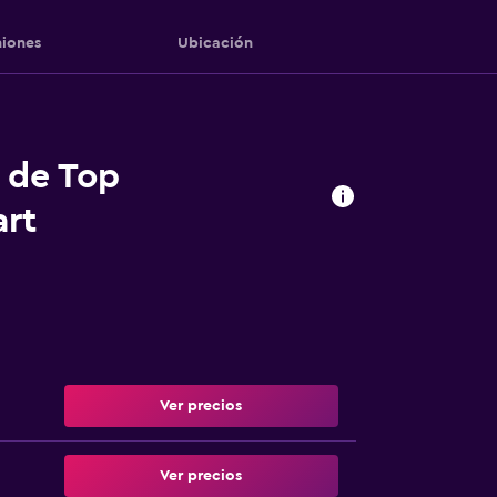
iones
Ubicación
s de Top
art
Ver precios
Ver precios