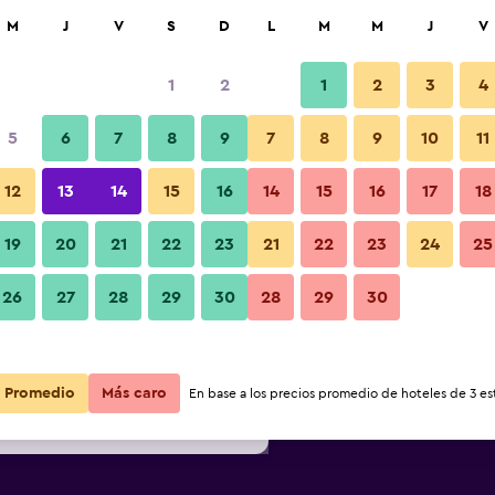
car
M
J
V
S
D
L
M
M
J
V
1
2
1
2
3
4
ás barata de precio por noche
5
6
7
8
9
7
8
9
10
11
Restaurante
r
Total noche
12
13
14
15
16
14
15
16
17
18
$108
Ver oferta
19
20
21
22
23
21
22
23
24
25
Fotos
26
27
28
29
30
28
29
30
$135
Ver oferta
$137
Ver oferta
Promedio
Más caro
En base a los precios promedio de hoteles de 3 est
tburg Stuttgart