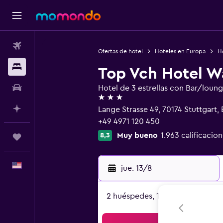
Vuelos
Ofertas de hotel
Hoteles en Europa
H
Alojamientos
Top Vch Hotel W
Autos
Hotel de 3 estrellas con Bar/loun
3 estrellas
Planifica con IA
Lange Strasse 49, 70174 Stuttgar
+49 4971 120 450
Muy bueno
1.963 calificacion
8,3
Trips
Español
jue. 13/8
-
2 huéspedes, 1 habitación