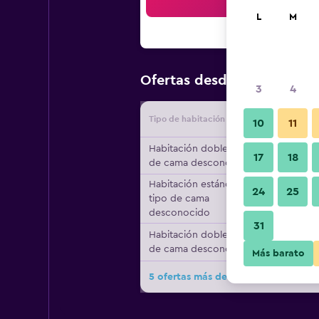
Bus
L
M
$108
Ofertas desde
/
Oferta m
3
4
Tipo de habitación
Proveedo
10
11
Habitación doble, tipo
17
18
de cama desconocido
Habitación estándar,
24
25
tipo de cama
desconocido
31
Habitación doble, tipo
de cama desconocido
Más barato
5 ofertas más de Top Vch Hotel War