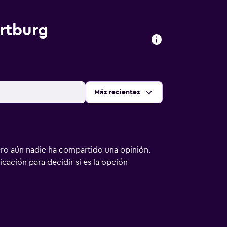
rtburg
Ordenar por
:
Más recientes
ero aún nadie ha compartido una opinión.
bicación para decidir si es la opción