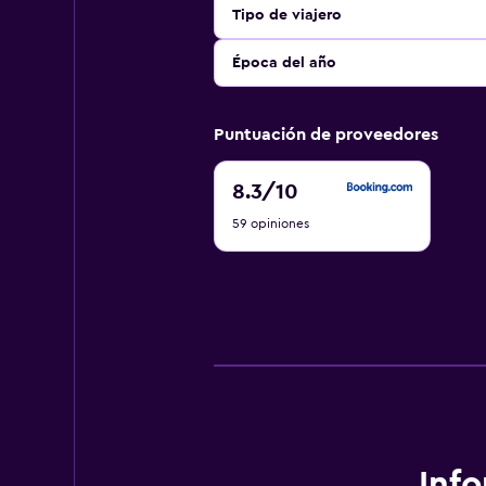
Tipo de viajero
Época del año
Puntuación de proveedores
8.3
8.3
/10
de
59 opiniones
10
Inf