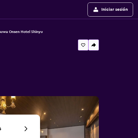
Iniciar sesión
uwa Onsen Hotel Shinyu
6