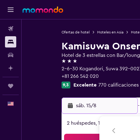
Vuelos
Ofertas de hotel
Hoteles en Asia
Hote
Alojamientos
Kamisuwa Onsen
Autos
Hotel de 3 estrellas con Bar/loun
3 estrellas
Planifica con IA
2-6-30 Kogandori, Suwa 392-002
+81 266 542 020
Excelente
770 calificaciones
9,3
Trips
Español
sáb. 15/8
-
2 huéspedes, 1 habitación