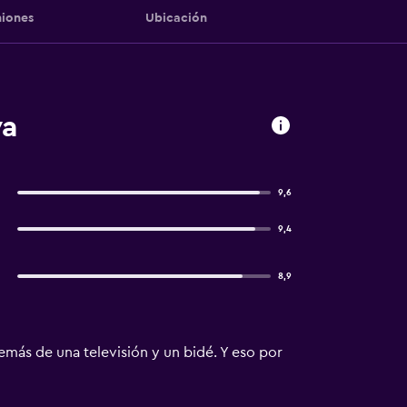
iones
Ubicación
wa
9,6
9,4
8,9
demás de una televisión y un bidé. Y eso por