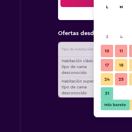
Bus
L
M
$239
Ofertas desde
/
Oferta m
3
4
Tipo de habitación
Proveedo
10
11
Habitación clásica,
17
18
tipo de cama
desconocido
24
25
Habitación superior,
tipo de cama
desconocido
31
Más barato