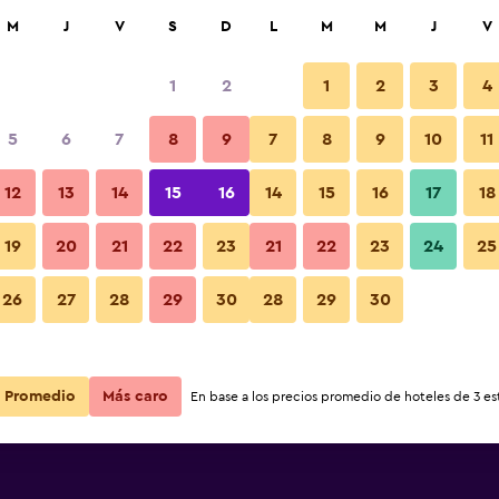
car
M
J
V
S
D
L
M
M
J
V
1
2
1
2
3
4
ás barata de precio por noche
5
6
7
8
9
7
8
9
10
11
Otros
r
Total noche
12
13
14
15
16
14
15
16
17
18
19
20
21
22
23
21
22
23
24
25
$239
Ver oferta
Fotos
26
27
28
29
30
28
29
30
$307
Ver oferta
Promedio
Más caro
En base a los precios promedio de hoteles de 3 est