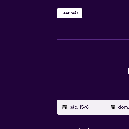
Leer más
sáb. 15/8
-
dom.