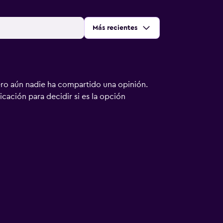
Ordenar por
:
Más recientes
ero aún nadie ha compartido una opinión.
bicación para decidir si es la opción