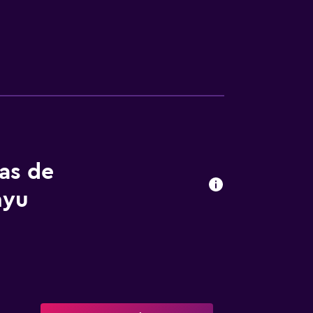
tas de
nyu