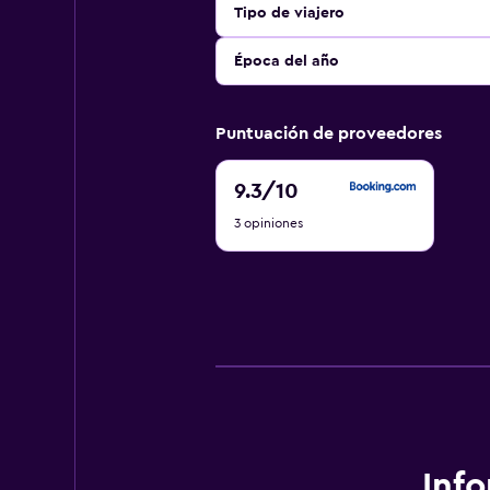
Tipo de viajero
Época del año
Puntuación de proveedores
9.3
9.3
/10
de
3 opiniones
10
Inf