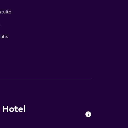
atuito
a
atis
 Hotel