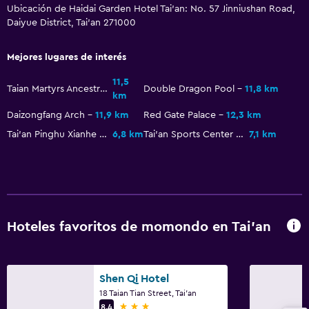
Ubicación de Haidai Garden Hotel Tai'an: No. 57 Jinniushan Road,
Daiyue District, Tai'an 271000
Mejores lugares de interés
11,5
Taian Martyrs Ancestral Hall
Double Dragon Pool
11,8 km
km
Daizongfang Arch
11,9 km
Red Gate Palace
12,3 km
Tai'an Pinghu Xianhe Park
6,8 km
Tai'an Sports Center Stadium
7,1 km
Hoteles favoritos de momondo en Tai'an
Shen Qi Hotel
18 Taian Tian Street, Tai'an
3 estrellas
8,4