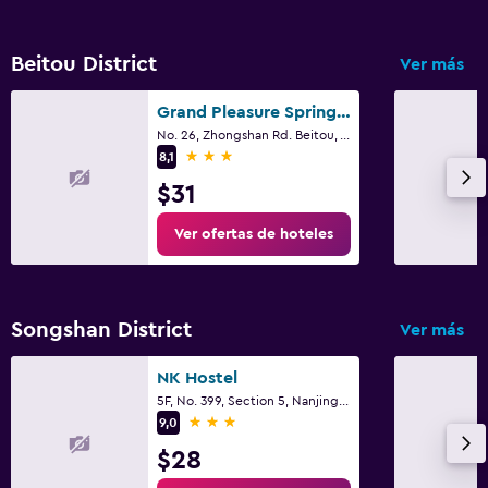
Beitou District
Ver más
Grand Pleasure Spring Hotel
No. 26, Zhongshan Rd. Beitou, Taipei, Taipéi
3 estrellas
8,1
$31
Ver ofertas de hoteles
Songshan District
Ver más
NK Hostel
5F, No. 399, Section 5, Nanjing East Road, Taipéi
3 estrellas
9,0
$28