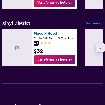
Ver ofertas de hoteles
Xinyi District
Ver más
Place X Hotel
B1, No. 109, Sector 5, Xinyi Road, Taipéi
3 estrellas
6,3
$32
Ver ofertas de hoteles