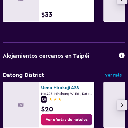
$33
Alojamientos cercanos en Taipéi
Datong District
Ver más
Ueno Hirokoji 428
No.428, Minsheng W. Rd., Datong Dist., Taipéi
3 estrellas
7,8
$20
Ver ofertas de hoteles