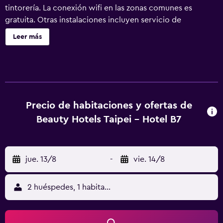
tintorería. La conexión wifi en las zonas comunes es
gratuita. Otras instalaciones incluyen servicio de
recepción 24 horas, check-in exprés y asistencia turística
Leer más
y para la compra de entradas. Se ofrece servicio de
cambio de toallas a petición. Taipei Hotel B7 ofrece 38
alojamientos con aire acondicionado, caja fuerte y botella
de agua gratuita. Se ofrece televisión por cable. Los baños
están equipados con ducha con cabezal de ducha tipo
lluvia y cabezal de ducha con hidromasaje, zapatillas y
Precio de habitaciones y ofertas de
secador de pelo. Este hotel en Taipéi ofrece acceso a
Beauty Hotels Taipei - Hotel B7
Internet por cable y wifi gratis. Es posible solicitar tabla de
planchar con plancha y cambio de toallas. Se ofrece
servicio de limpieza todos los días.
jue. 13/8
-
vie. 14/8
2 huéspedes, 1 habitación