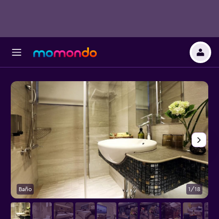
Baño
1/18