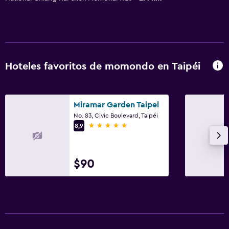
Hoteles favoritos de momondo en Taipéi
Miramar Garden Taipei
No. 83, Civic Boulevard, Taipéi
5 estrellas
8,9
$90