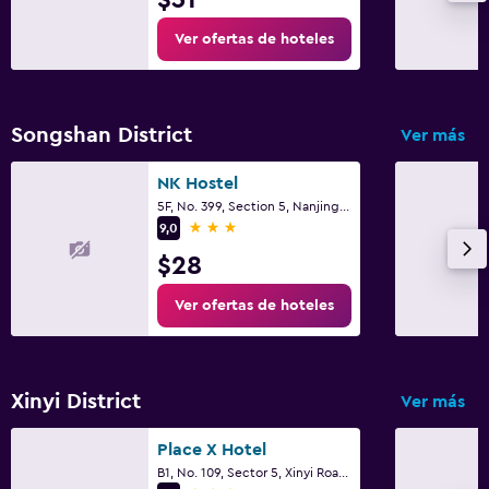
Ver ofertas de hoteles
Songshan District
Ver más
NK Hostel
5F, No. 399, Section 5, Nanjing East Road, Taipéi
3 estrellas
9,0
$28
Ver ofertas de hoteles
Xinyi District
Ver más
Place X Hotel
B1, No. 109, Sector 5, Xinyi Road, Taipéi