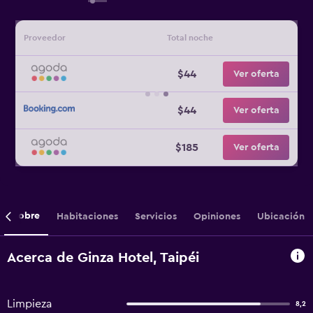
Proveedor
Total noche
$44
Ver oferta
$44
Ver oferta
$185
Ver oferta
Sobre
Habitaciones
Servicios
Opiniones
Ubicación
Acerca de Ginza Hotel, Taipéi
Limpieza
8,2