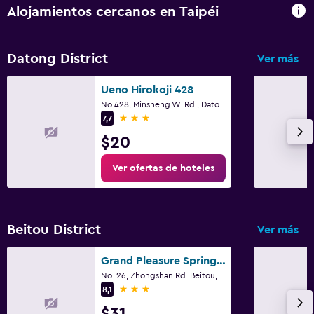
Alojamientos cercanos en Taipéi
Datong District
Ver más
Ueno Hirokoji 428
No.428, Minsheng W. Rd., Datong Dist., Taipéi
3 estrellas
7,7
$20
Ver ofertas de hoteles
Beitou District
Ver más
Grand Pleasure Spring Hotel
No. 26, Zhongshan Rd. Beitou, Taipei, Taipéi
3 estrellas
8,1
$31