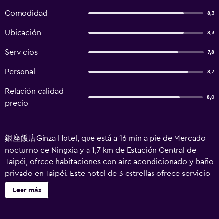
Comodidad
8,3
Ubicación
8,3
Servicios
7,8
Personal
8,7
Relación calidad-
8,0
precio
銀座飯店Ginza Hotel, que está a 16 min a pie de Mercado
nocturno de Ningxia y a 1,7 km de Estación Central de
Taipéi, ofrece habitaciones con aire acondicionado y baño
privado en Taipéi. Este hotel de 3 estrellas ofrece servicio
de habitaciones y recepción 24 horas. Este alojamiento
Leer más
libre de humo se encuentra a 19 min a pie de Templo
Xingtian. En el hotel, las habitaciones tienen escritorio, TV