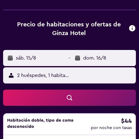
de pantalla plana, baño privado, ropa de cama y toallas.
Todas las habitaciones cuentan con nevera. Mercado
nocturno de Liaoning está a 2,4 km del alojamiento, y
Salón Conmemorativo de Chiang Kai-shek está a 2,7 km. El
Precio de habitaciones y ofertas de
aeropuerto (Aeropuerto de Taipéi Songshan) está a 3 km.
Ginza Hotel
sáb. 15/8
-
dom. 16/8
2 huéspedes, 1 habitación
$44
Habitación doble, tipo de cama
desconocido
por noche con tasas