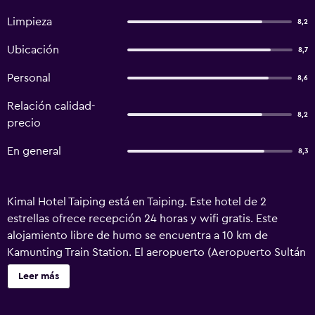
Limpieza
8,2
Ubicación
8,7
Personal
8,6
Relación calidad-
8,2
precio
En general
8,3
Kimal Hotel Taiping está en Taiping. Este hotel de 2
estrellas ofrece recepción 24 horas y wifi gratis. Este
alojamiento libre de humo se encuentra a 10 km de
Kamunting Train Station. El aeropuerto (Aeropuerto Sultán
Azlan Shah) está a 72 km.
Leer más