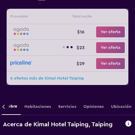
Proveedor
Total noche
$16
Ver oferta
$23
Ver oferta
$29
Ver oferta
6 ofertas más de Kimal Hotel Taiping
Sobre
Habitaciones
Servicios
Opiniones
Ubicación
Acerca de Kimal Hotel Taiping, Taiping