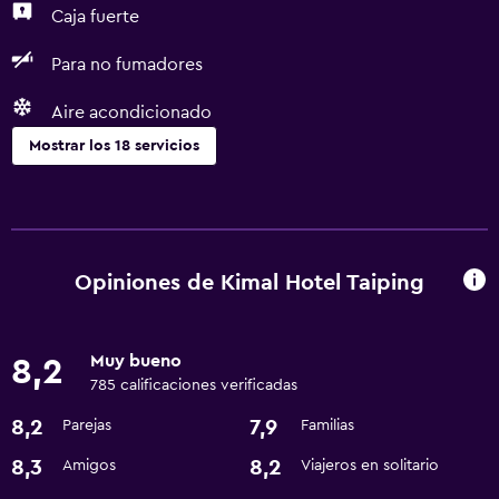
Caja fuerte
Para no fumadores
Aire acondicionado
Mostrar los 18 servicios
Salud y seguridad
Caja fuerte
Cámaras CCTV en el exterior
Opiniones de Kimal Hotel Taiping
Limpieza diaria
Botiquín de primeros auxilios
Muy bueno
8,2
Seguridad las 24 horas
785 calificaciones verificadas
Cámaras CCTV en zonas comunes
8,2
7,9
Parejas
Familias
8,3
8,2
Amigos
Viajeros en solitario
Servicios básicos