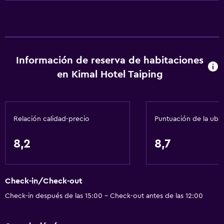
Wifi gratis
Wifi disponible en todas las instalaciones
Internet
Extinguidor
Información de reserva de habitaciones
Aire acondicionado
en Kimal Hotel Taiping
Estacionamiento y transporte
Estacionamiento gratuito
Relación calidad-precio
Puntuación de la ubi
Estacionamiento en la calle
8,2
8,7
Servicios y facilidades
Check-out exprés
Check-in/Check-out
Recepción 24 horas
Check-in después de las 15:00 - Check-out antes de las 12:00
Accesibilidad y adecuación