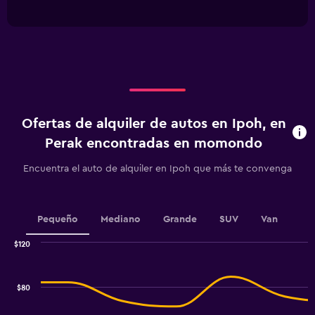
of
has
interactive
1
chart
X
axis
displaying
categories.
Range:
5
categories.
Ofertas de alquiler de autos en Ipoh, en
The
chart
Perak encontradas en momondo
has
1
Encuentra el auto de alquiler en Ipoh que más te convenga
Y
axis
displaying
values.
Pequeño
Mediano
Grande
SUV
Van
Range:
0
$120
Combination
to
Chart
graphic.
chart
45.
with
$80
2
data
series.