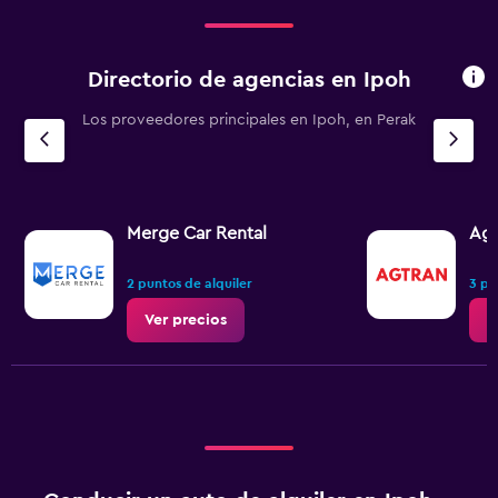
120.
Directorio de agencias en Ipoh
Los proveedores principales en Ipoh, en Perak
Merge Car Rental
Agt
2 puntos de alquiler
3 pu
Ver precios
V