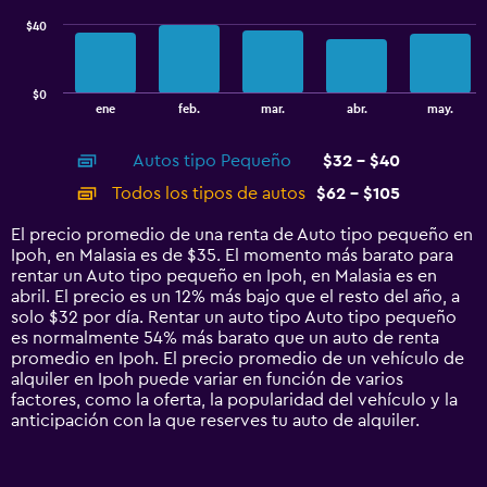
$40
The
chart
has
$0
1
End
ene
feb.
mar.
abr.
may.
of
X
interactive
axis
chart
Autos tipo Pequeño
$32 - $40
displaying
categories.
Todos los tipos de autos
$62 - $105
Range:
14
El precio promedio de una renta de Auto tipo pequeño en
categories.
Ipoh, en Malasia es de $35. El momento más barato para
The
rentar un Auto tipo pequeño en Ipoh, en Malasia es en
chart
abril. El precio es un 12% más bajo que el resto del año, a
has
solo $32 por día. Rentar un auto tipo Auto tipo pequeño
1
es normalmente 54% más barato que un auto de renta
Y
promedio en Ipoh. El precio promedio de un vehículo de
axis
alquiler en Ipoh puede variar en función de varios
displaying
factores, como la oferta, la popularidad del vehículo y la
values.
anticipación con la que reserves tu auto de alquiler.
Range:
0
to