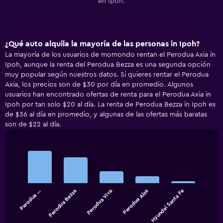
en Ipoh.
¿Qué auto alquila la mayoría de las personas in Ipoh?
La mayoría de los usuarios de momondo rentan el Perodua Axia in
Ipoh, aunque la renta del Perodua Bezza es una segunda opción
muy popular según nuestros datos. Si quieres rentar el Perodua
Axia, los precios son de $30 por día en promedio. Algunos
usuarios han encontrado ofertas de renta para el Perodua Axia in
Ipoh por tan solo $20 al día. La renta de Perodua Bezza in Ipoh es
de $36 al día en promedio, y algunas de las ofertas más baratas
son de $22 al día.
Bar
Chart
graphic.
chart
with
5
bars.
Perodua …
Perodua Bezza
Perodua Viva
Perodua Alza
Hyundai Santa Fe
The
chart
End