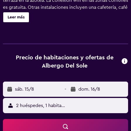
terraza en la azotea. La conexión wifi en las zonas comunes
es gratuita. Otras instalaciones incluyen una cafetería, café
o té en las zonas comunes y servicios de spa. No se ofrece
Leer más
servicio de limpieza. Albergo del Sole ofrece 29
alojamientos con aire acondicionado, minibar y caja
fuerte. Se ofrece televisión por satélite. Los baños están
equipados con ducha, zapatillas y secador de pelo. Este
hotel en Taranto ofrece acceso a Internet wifi gratis. Los
servicios de ocio y esparcimiento en este hotel incluyen
Precio de habitaciones y ofertas de
gimnasio abierto las 24 horas.
Albergo Del Sole
sáb. 15/8
-
dom. 16/8
2 huéspedes, 1 habitación