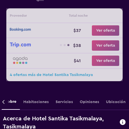
Proveedor
Total noche
$37
Ver oferta
$38
Ver oferta
$41
Ver oferta
4 ofertas más de Hotel Santika Tasikmalaya
Sobre
Habitaciones
Servicios
Opiniones
Ubicación
Acerca de Hotel Santika Tasikmalaya,
Tasikmalaya