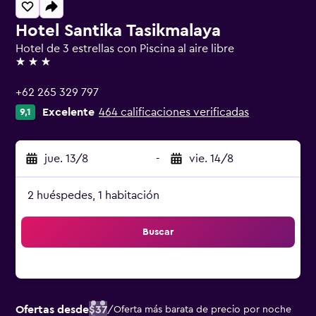
Hotel Santika Tasikmalaya
Hotel de 3 estrellas con Piscina al aire libre
3 estrellas
+62 265 329 797
Excelente
464 calificaciones verificadas
9,1
jue. 13/8
-
vie. 14/8
2 huéspedes, 1 habitación
Buscar
Ofertas desde
$37
/
Oferta más barata de precio por noche