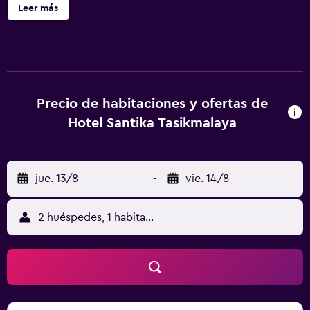
a la ciudad. Este hotel también alberga una piscina al aire
Leer más
libre. El hotel está situado a 15 km del monte Galunggung
y el centro de artesanía Rajapolah. El aeropuerto de
Bandung está situado a 130 km del Hotel Santika
Tasikmalaya. Las habitaciones presentan una decoración
elegante y disponen de aire acondicionado, TV de pantalla
plana vía satélite, caja fuerte y escritorio. También constan
Precio de habitaciones y ofertas de
de zona de estar y baño privado. El restaurante Edelweiss
Hotel Santika Tasikmalaya
propone un menú de cocina internacional. El salón
Cempaka, situado en la azotea, sirve aperitivos ligeros y
bebidas refrescantes.
jue. 13/8
-
vie. 14/8
2 huéspedes, 1 habitación