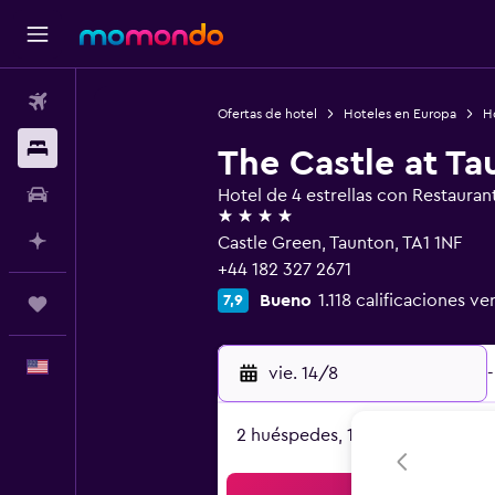
Vuelos
Ofertas de hotel
Hoteles en Europa
H
Alojamientos
The Castle at Ta
Autos
Hotel de 4 estrellas con Restauran
4 estrellas
Planifica con IA
Castle Green, Taunton, TA1 1NF
+44 182 327 2671
Bueno
1.118 calificaciones ve
7,9
Trips
Español
vie. 14/8
-
2 huéspedes, 1 habitación