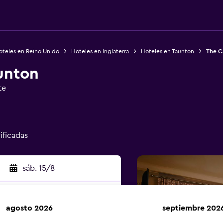
oteles en Reino Unido
Hoteles en Inglaterra
Hoteles en Taunton
The C
unton
te
rificadas
sáb. 15/8
agosto 2026
septiembre 202