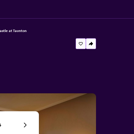
astle at Taunton
6