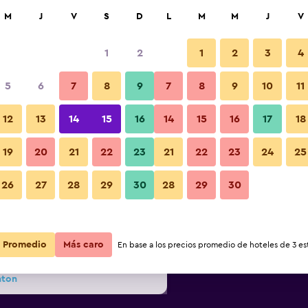
car
M
J
V
S
D
L
M
M
J
V
1
2
1
2
3
4
ás barata de precio por noche
5
6
7
8
9
7
8
9
10
11
Habitación
r
Total noche
12
13
14
15
16
14
15
16
17
18
19
20
21
22
23
21
22
23
24
25
$193
Ver oferta
Fotos
26
27
28
29
30
28
29
30
$204
Ver oferta
Promedio
$221
Más caro
Ver oferta
En base a los precios promedio de hoteles de 3 est
nton