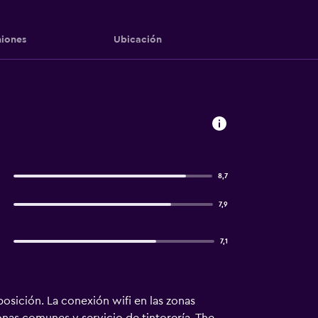
iones
Ubicación
8,7
7,9
7,1
posición. La conexión wifi en las zonas