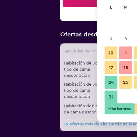
Bus
L
M
$193
Ofertas desde
/
Oferta m
3
4
Tipo de habitación
Proveedo
10
11
Habitación deluxe,
17
18
tipo de cama
desconocido
24
25
Habitación deluxe,
tipo de cama
desconocido
31
Habitación doble, tipo
Más barato
de cama desconocido
15 ofertas más de The Castle at Tau