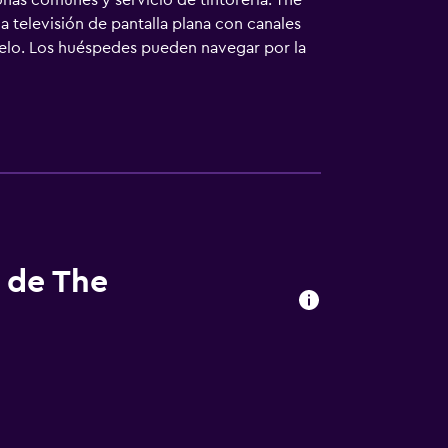
onas comunes y servicio de tintorería. The
a televisión de pantalla plana con canales
 pelo. Los huéspedes pueden navegar por la
incluyen escritorio y teléfono. Las
cio de limpieza todos los días.
s de The