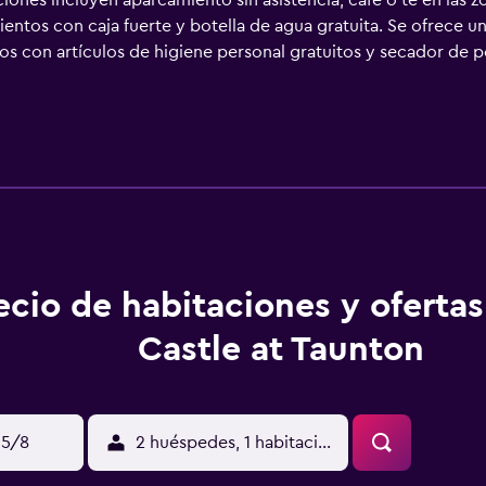
ciones incluyen aparcamiento sin asistencia, café o té en las z
ientos con caja fuerte y botella de agua gratuita. Se ofrece un
dos con artículos de higiene personal gratuitos y secador de
rnet wifi gratis. Los servicios para las personas de negocios 
tera y tetera y tabla de planchar con plancha. Se ofrece servi
ecio de habitaciones y oferta
Castle at Taunton
15/8
2 huéspedes, 1 habitación