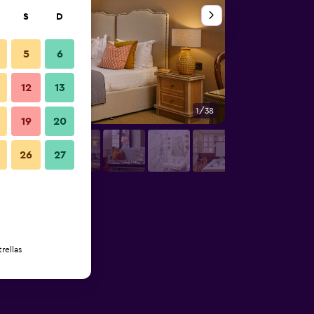
S
D
5
6
12
13
1/38
Vista del exterior
19
20
26
27
rellas