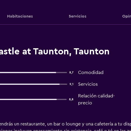
Habitaciones
Servicios
Opin
stle at Taunton, Taunton
Comodidad
8,7
Servicios
9,1
Relación calidad-
8,8
precio
ndrás un restaurante, un bar o lounge y una cafetería a tu dis