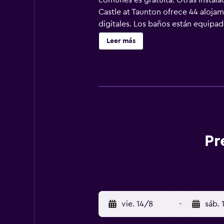
comunes es gratuita. Otras instala
Castle at Taunton ofrece 44 alojam
digitales. Los baños están equipa
web gracias a nuestro acceso a Inte
Leer más
habitaciones también incluyen cafe
Pr
vie. 14/8
-
sáb. 