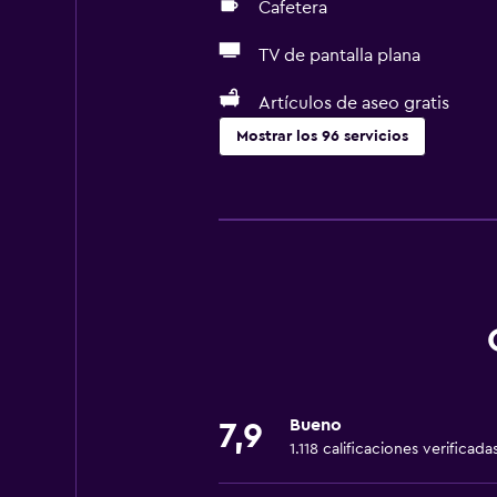
Cafetera
TV de pantalla plana
Artículos de aseo gratis
Mostrar los 96 servicios
Servicios básicos
Wifi gratis
Wifi disponible en todas las instal
Internet
Ropa de cama
Toallas
Ventilador
Bueno
7,9
Extinguidor
1.118 calificaciones verificada
Artículos de aseo gratis