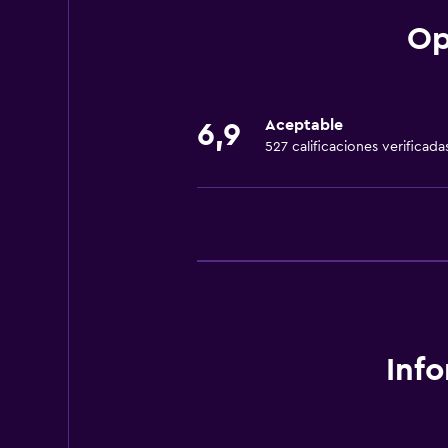
Baño
Op
Secador de pelo
Comedor
Aceptable
6,9
Nevera
527 calificaciones verificada
General
Espacio de almacenamiento
Inf