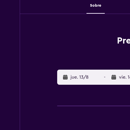
Sobre
Pr
jue. 13/8
-
vie. 