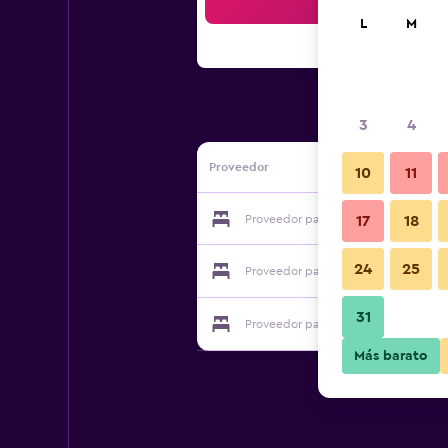
Bus
L
M
3
4
Proveedor
10
11
Proveedor para Peer Guest House Tel
17
18
24
25
Proveedor para Peer Guest House Tel
31
Proveedor para Peer Guest House Tel
Más barato