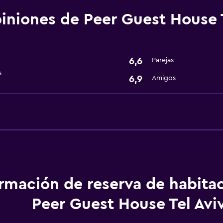
Lavandería
iniones de Peer Guest House T
Lavandería
Actividades
6,6
Parejas
Bicicletas
s
6,9
Amigos
Servicios y facilidades
Recepción 24 horas
ormación de reserva de habita
Peer Guest House Tel Avi