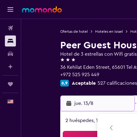
Vuelos
Ofertas de hotel
Hoteles en Israel
Hote
Alojamientos
Peer Guest House
Autos
Hotel de 3 estrellas con Wifi gratis
3 estrellas
Planifica con IA
36 Kehilat Eden Street, 65601 Tel Av
+972 525 925 449
Aceptable
527 calificaciones
6,9
Trips
Español
jue. 13/8
-
2 huéspedes, 1 habitación