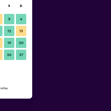
S
D
5
6
12
13
19
20
26
27
rellas