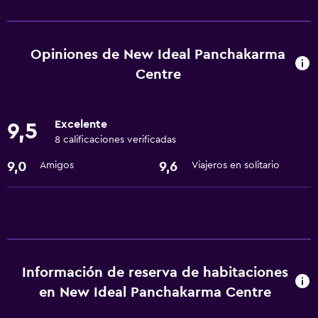
Servicios y facilidades
Servicio de habitaciones
Check-out exprés
Opiniones de New Ideal Panchakarma
Recepción 24 horas
Centre
Lavandería
Excelente
9,5
Lavandería
8 calificaciones verificadas
Servicios de lavandería/tintorería
9,0
9,6
Amigos
Viajeros en solitario
Estacionamiento y transporte
Traslado aeropuerto
Accesibilidad y adecuación
Información de reserva de habitaciones
Habitaciones para no fumadores disponibles
en New Ideal Panchakarma Centre