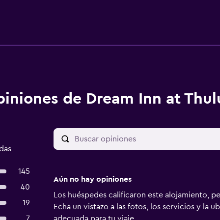
iniones de Dream Inn at Thu
adas
145
Aún no hay opiniones
40
Los huéspedes calificaron este alojamiento, p
19
Echa un vistazo a las fotos, los servicios y la u
7
adecuada para tu viaje.