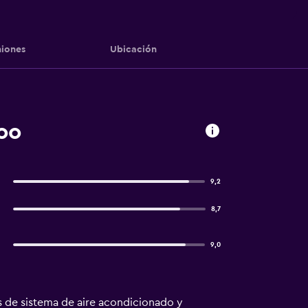
iones
Ubicación
oo
9,2
8,7
9,0
ás de sistema de aire acondicionado y