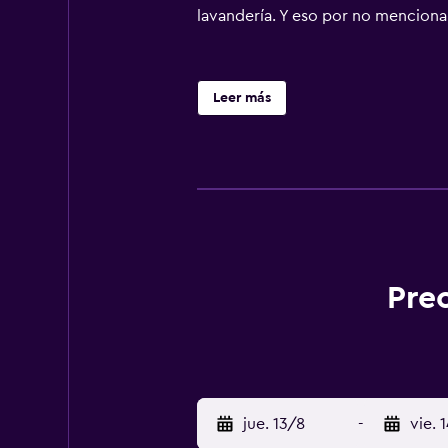
lavandería. Y eso por no mencionar l
Leer más
Pre
jue. 13/8
-
vie. 