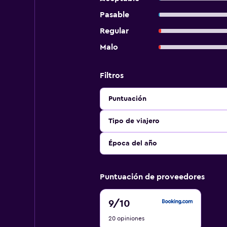
Pasable
Regular
Malo
Filtros
Puntuación
Tipo de viajero
Época del año
Puntuación de proveedores
9
9
/10
de
20 opiniones
10