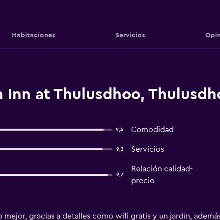
Habitaciones
Servicios
Opin
 Inn at Thulusdhoo, Thulusdh
Comodidad
9,4
Servicios
9,3
Relación calidad-
9,7
precio
o mejor, gracias a detalles como wifi gratis y un jardín, adem