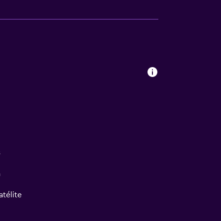
s
a
atélite