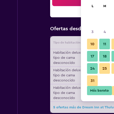
Bus
L
M
$89
Ofertas desde
/
Oferta má
3
4
Tipo de habitación
Proveedo
10
11
Habitación deluxe,
17
18
tipo de cama
desconocido
24
25
Habitación deluxe,
tipo de cama
desconocido
31
Habitación deluxe,
Más barato
tipo de cama
desconocido
5 ofertas más de Dream Inn at Thul