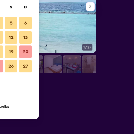
S
D
5
6
12
13
1/27
Otros
19
20
26
27
rellas