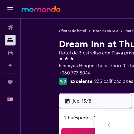
Vuelos
Ofertas de hotel
Hoteles en Asia
Hotel
Alojamientos
Dream Inn at Th
Autos
Hotel de 3 estrellas con Playa priv
3 estrellas
Planifica con IA
Finihiyaa Hingun Thulusdhoo 0, T
+960 777 5044
Excelente
233 calificaciones
9,0
Trips
Español
jue. 13/8
-
2 huéspedes, 1 habitación