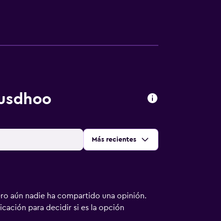
lusdhoo
Ordenar por
:
Más recientes
ero aún nadie ha compartido una opinión.
bicación para decidir si es la opción