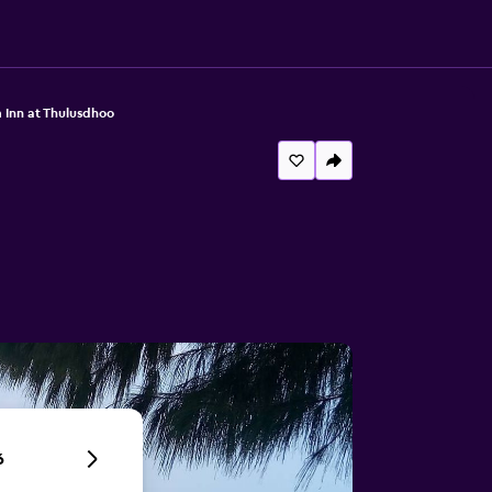
 Inn at Thulusdhoo
6