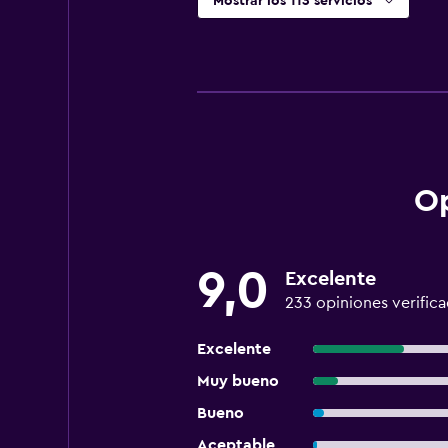
Mostrar los 113 servicios
Op
9,0
Excelente
233 opiniones verific
Excelente
Muy bueno
Bueno
Aceptable