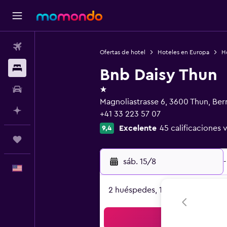
Vuelos
Ofertas de hotel
Hoteles en Europa
Ho
Alojamientos
Bnb Daisy Thun
1 estrella
Autos
Magnoliastrasse 6, 3600 Thun, Ber
Planifica con IA
+41 33 223 57 07
Excelente
45 calificaciones 
9,4
Trips
sáb. 15/8
-
Español
2 huéspedes, 1 habitación
Bus