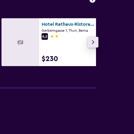
Hotel Rathaus-Ristorante Pizzicata
Gerberngasse 1, Thun, Berna
2 estrellas
8,2
$230