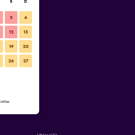
S
D
5
6
12
13
19
20
26
27
rellas