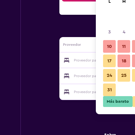
L
M
3
4
Proveedor
10
11
Proveedor para Bnb Daisy Thun
17
18
24
25
Proveedor para Bnb Daisy Thun
31
Proveedor para Bnb Daisy Thun
Más barato
Sobre