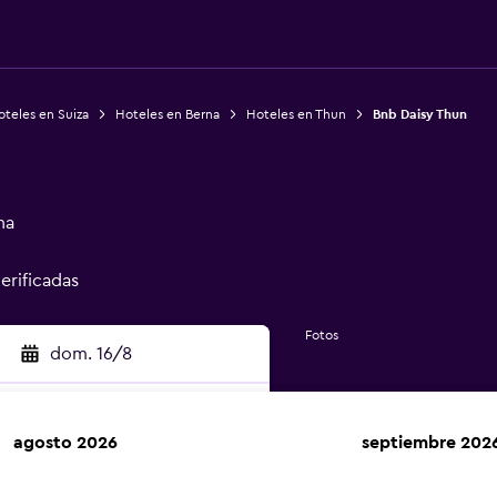
teles en Suiza
Hoteles en Berna
Hoteles en Thun
Bnb Daisy Thun
na
verificadas
Fotos
dom. 16/8
agosto 2026
septiembre 202
car