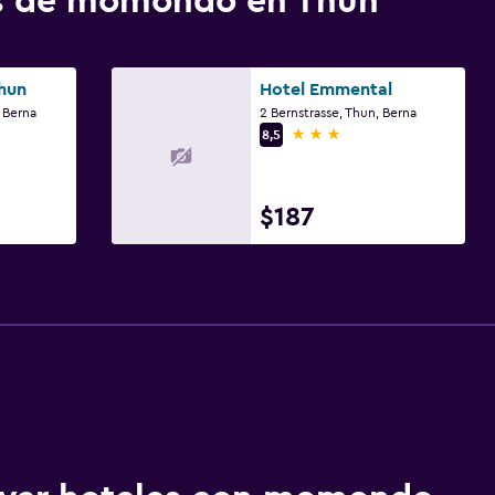
os de momondo en Thun
hun
Hotel Emmental
 Berna
2 Bernstrasse, Thun, Berna
3 estrellas
8,5
$187