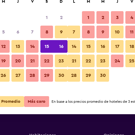
M
J
V
S
D
L
M
M
J
V
1
2
1
2
3
4
5
6
7
8
9
7
8
9
10
11
12
13
14
15
16
14
15
16
17
18
Ver precios
19
20
21
22
23
21
22
23
24
25
26
27
28
29
30
28
29
30
Ver precios
Ver precios
Promedio
Más caro
En base a los precios promedio de hoteles de 3 est