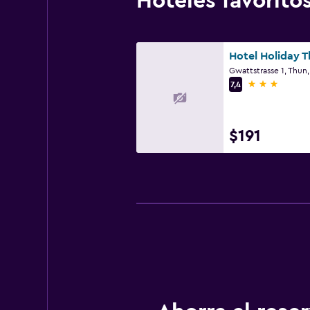
Hoteles favorit
Hotel Holiday T
Gwattstrasse 1, Thun,
3 estrellas
7,4
$191