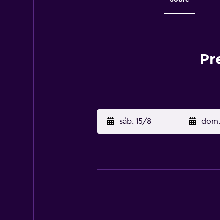
Pr
sáb. 15/8
-
dom.