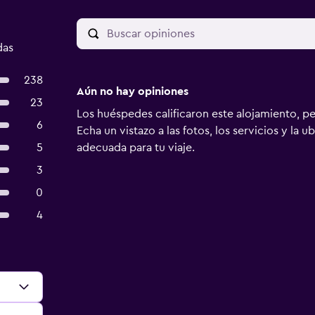
das
238
Aún no hay opiniones
23
Los huéspedes calificaron este alojamiento, p
6
Echa un vistazo a las fotos, los servicios y la u
5
adecuada para tu viaje.
3
0
4