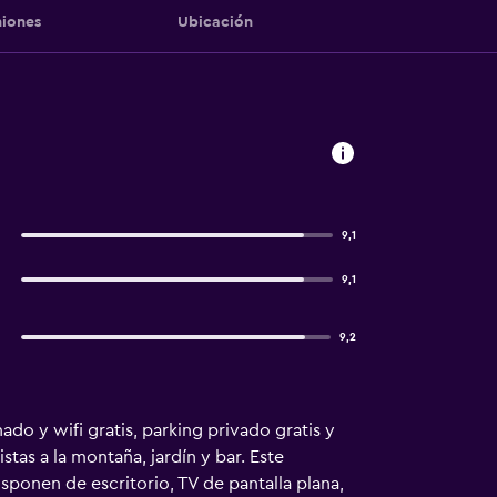
iones
Ubicación
9,1
9,1
9,2
ado y wifi gratis, parking privado gratis y
stas a la montaña, jardín y bar. Este
isponen de escritorio, TV de pantalla plana,