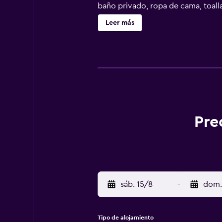
baño privado, ropa de cama, toalla
ordenador. En Atlant Hotel se pued
Leer más
las 24 horas en la recepción. Cerca
Presidential Palace. El aeropuerto 
ir o volver del aeropuerto.
Pre
sáb. 15/8
-
dom.
Tipo de alojamiento