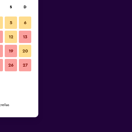
S
D
5
6
12
13
19
20
26
27
rellas