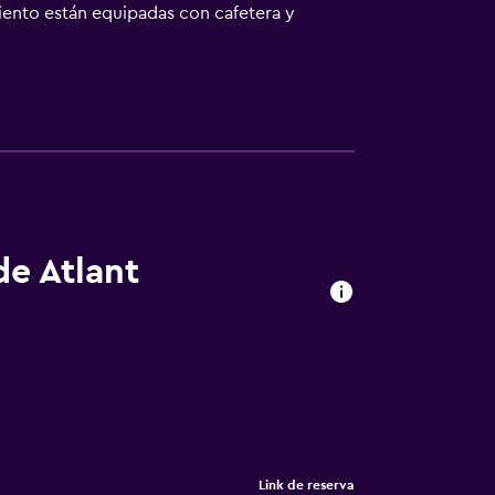
miento están equipadas con cafetera y
a inglés, georgiano y ruso, ofrece consejos
y el Ballet de Tiflis, Plaza de la Libertad y
ento ofrece servicio de traslado de pago para
de Atlant
Link de reserva