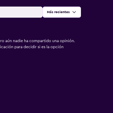
Ordenar por
:
Más recientes
ero aún nadie ha compartido una opinión.
bicación para decidir si es la opción