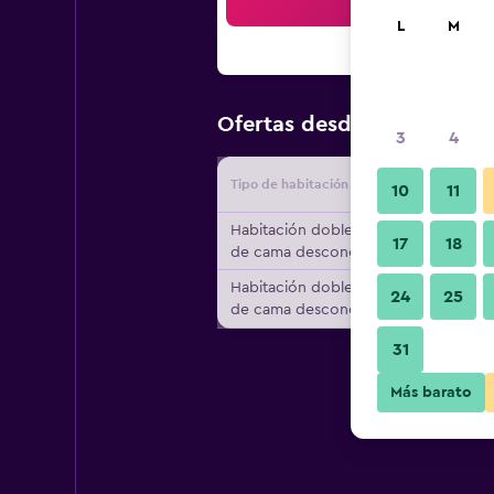
Bus
L
M
$59
Ofertas desde
/
Oferta má
3
4
Tipo de habitación
Proveedo
10
11
Habitación doble, tipo
17
18
de cama desconocido
Habitación doble, tipo
24
25
de cama desconocido
31
Más barato