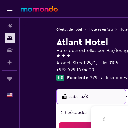
Vuelos
Ofertas de hotel
Hoteles en Asia
Hote
Alojamientos
Atlant Hotel
Autos
Hotel de 3 estrellas con Bar/loun
3 estrellas
Planifica con IA
Atoneli Street 29/1, Tiflis 0105
+995 599 16 04 00
Excelente
279 calificaciones
9,3
Trips
Español
sáb. 15/8
-
2 huéspedes, 1 habitación