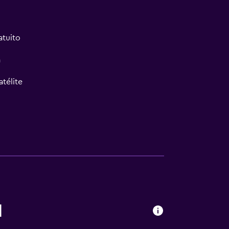
atuito
a
atélite
l