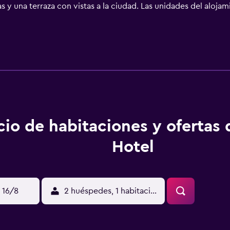
s y una terraza con vistas a la ciudad. Las unidades del aloja
e disfrutar de un desayuno continental. El personal, que habl
 del alojamiento hay puntos de interés como Teatro de la Ópera 
(Aeropuerto Internacional de Tiflis) está a 16 km, y el alojami
cio de habitaciones y ofertas 
Hotel
 16/8
2 huéspedes, 1 habitación