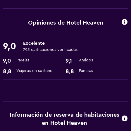
Servicios y facilidades
Servicio de habitaciones
Recepción 24 horas
Opiniones de Hotel Heaven
Servicios básicos
Excelente
9,0
Wifi gratis
793 calificaciones verificadas
Aire acondicionado
9,0
9,1
Parejas
Amigos
Piscina y spa
8,8
8,8
Viajeros en solitario
Familias
Bañera de hidromasaje
Estacionamiento y transporte
Traslado aeropuerto
Información de reserva de habitaciones
Accesibilidad y adecuación
en Hotel Heaven