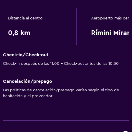
Ascensor
Baño
Distancia al centro
Aeropuerto más cer
Secador de pelo
0,8 km
Rímini Mira
General
Espacio de almacenamiento
Check-in/Check-out
Check-in después de las 11:00 - Check-out antes de las 10:30
Salud y seguridad
Caja fuerte
Cancelación/prepago
Las políticas de cancelación/prepago varían según el tipo de
Ideal para familias
habitación y el proveedor.
Parque infantil