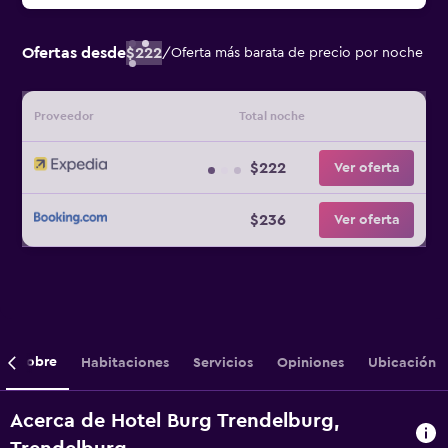
Ofertas desde
$222
/
Oferta más barata de precio por noche
Proveedor
Total noche
$222
Ver oferta
$236
Ver oferta
Sobre
Habitaciones
Servicios
Opiniones
Ubicación
Acerca de Hotel Burg Trendelburg,