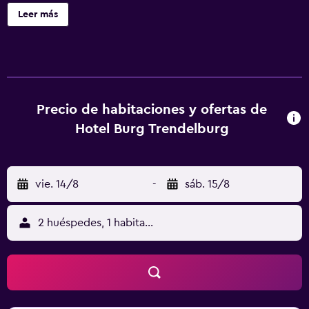
aparcamiento gratuito. También encontrarás servicio de
Leer más
celebración de bodas, un jardín y una tienda de recuerdos
o quiosco. Hotel Burg Trendelburg ofrece 22 alojamientos
con albornoces y zapatillas. Cada alojamiento tiene un
mobiliario y decoración diferentes. Se ofrece una
televisión LED en todas las habitaciones. Los baños están
equipados con bañera o ducha y artículos de higiene
Precio de habitaciones y ofertas de
personal gratuitos. Los huéspedes pueden navegar por la
Hotel Burg Trendelburg
web gracias a nuestro acceso a Internet wifi gratis. Los
servicios para las personas de negocios incluyen
escritorio y teléfono. Se ofrece servicio de limpieza todos
vie. 14/8
-
sáb. 15/8
los días. Los servicios de ocio y esparcimiento en este
hotel incluyen sauna. Se pueden practicar las actividades
de ocio y esparcimiento que se indican más abajo en las
2 huéspedes, 1 habitación
instalaciones o cerca del alojamiento (es posible que se
aplique un recargo).