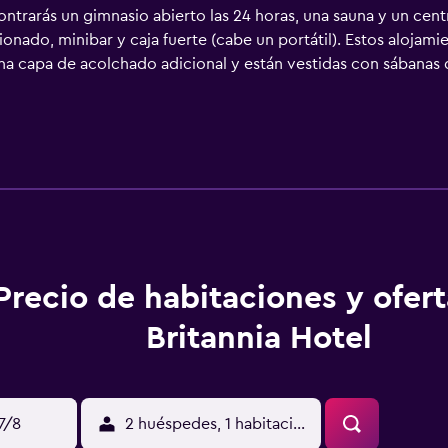
trarás un gimnasio abierto las 24 horas, una sauna y un cent
onado, minibar y caja fuerte (cabe un portátil). Estos alojami
na capa de acolchado adicional y están vestidas con sábanas
frece televisión digital con canales de suscripción. Los baño
personal de diseño. Los huéspedes pueden navegar por la web g
sonas de negocios incluyen escritorio y teléfono. Las habitaci
a. Es posible solicitar masajes en la habitación y juegos de c
 de limpieza todos los días. Los servicios de ocio y esparcimi
 las 24 horas. Se pueden practicar las actividades de ocio y e
nto (es posible que se aplique un recargo).
Precio de habitaciones y ofer
Britannia Hotel
17/8
2 huéspedes, 1 habitación