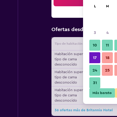
Bus
L
M
$254
Ofertas desde
/
Oferta m
3
4
Tipo de habitación
Proveedo
10
11
Habitación superior,
17
18
tipo de cama
desconocido
24
25
Habitación superior,
tipo de cama
desconocido
31
Habitación superior,
Más barato
tipo de cama
desconocido
36 ofertas más de Britannia Hotel