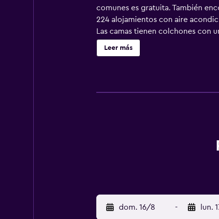
comunes es gratuita. También encon
224 alojamientos con aire acondici
Las camas tienen colchones con u
ropa de cama de alta calidad. Se o
Leer más
zapatillas y artículos de higiene 
gratis. Los servicios para las per
espresso y botella de agua gratuit
nocturno de descubierta y servicio
cubierta, sauna y gimnasio abierto
instalaciones o cerca del alojamie
dom. 16/8
-
lun. 