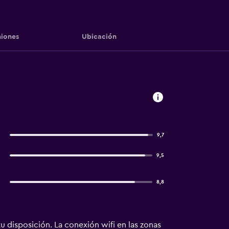
iones
Ubicación
9,7
9,5
8,8
tu disposición. La conexión wifi en las zonas