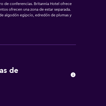
ro de conferencias. Britannia Hotel ofrece
entos ofrecen una zona de estar separada.
 de algodón egipcio, edredón de plumas y
s están equipados con ducha, albornoces,
racias a nuestro acceso a Internet wifi
ones también incluyen máquina de café
ama hipoalergénicos. Se ofrece servicio
ento en este hotel incluyen una piscina
sparcimiento que se indican más abajo en las
tas de