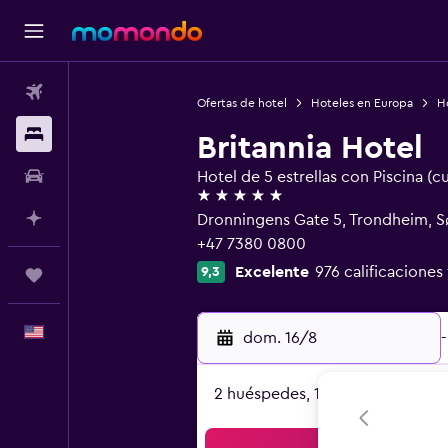
Vuelos
Ofertas de hotel
Hoteles en Europa
H
Alojamientos
Britannia Hotel
Autos
Hotel de 5 estrellas con Piscina (c
5 estrellas
Planifica con IA
Dronningens Gate 5, Trondheim, S
+47 7380 0800
Excelente
976 calificaciones
9,3
Trips
Español
dom. 16/8
-
2 huéspedes, 1 habitación