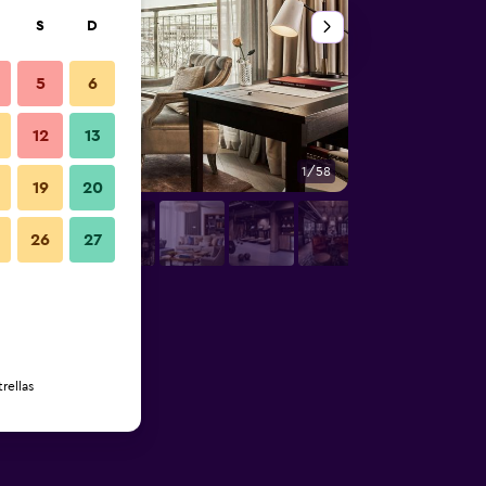
S
D
5
6
12
13
1/58
Sala de banquetes
19
20
26
27
rellas