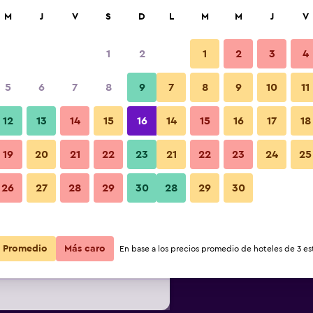
car
M
J
V
S
D
L
M
M
J
V
1
2
1
2
3
4
ás barata de precio por noche
5
6
7
8
9
7
8
9
10
11
Sala de estar
r
Total noche
12
13
14
15
16
14
15
16
17
18
19
20
21
22
23
21
22
23
24
25
$254
Ver oferta
26
27
28
29
30
28
29
30
Fotos
$269
Ver oferta
Promedio
Más caro
En base a los precios promedio de hoteles de 3 est
$272
Ver oferta