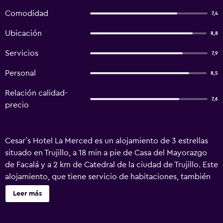
Comodidad
7,4
Ubicación
8,8
Servicios
7,9
Personal
8,5
Relación calidad-
7,6
precio
Cesar´s Hotel La Merced es un alojamiento de 3 estrellas
situado en Trujillo, a 18 min a pie de Casa del Mayorazgo
de Facalá y a 2 km de Catedral de la ciudad de Trujillo. Este
alojamiento, que tiene servicio de habitaciones, también
ofrece restaurante. El alojamiento dispone de recepción
Leer más
24 horas, traslado para ir o volver del aeropuerto, salón de
uso común y wifi gratis en todo el alojamiento. El baño