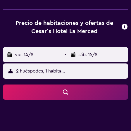
privado está equipado con ducha y artículos de aseo
gratuitos. En el hotel, las habitaciones tienen TV de
pantalla plana con canales por cable. Cerca del
alojamiento hay puntos de interés como Municipalidad de
Precio de habitaciones y ofertas de
Trujillo, Plaza Mayor de Trujillo y Ciudadela de Barro Chan
Cesar´s Hotel La Merced
Chan. El aeropuerto (Aeropuerto internacional Capitán
FAP Carlos Martínez de Pinillos) está a 11 km.
vie. 14/8
-
sáb. 15/8
2 huéspedes, 1 habitación