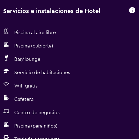
las actividades de ocio y esparcimiento que se indican
más abajo en las instalaciones o cerca del alojamiento (es
Servicios e instalaciones de Hotel
posible que se aplique un recargo).
Piscina al aire libre
Piscina (cubierta)
Bar/lounge
Servicio de habitaciones
Wifi gratis
Cafetera
Centro de negocios
Piscina (para niños)