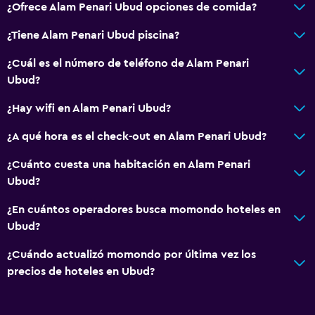
¿Ofrece Alam Penari Ubud opciones de comida?
Aire libre
Jardín
¿Tiene Alam Penari Ubud piscina?
¿Cuál es el número de teléfono de Alam Penari
Lavandería
Ubud?
Lavandería
¿Hay wifi en Alam Penari Ubud?
Zona de trabajo
¿A qué hora es el check-out en Alam Penari Ubud?
Escritorio
¿Cuánto cuesta una habitación en Alam Penari
Ubud?
Salud y seguridad
¿En cuántos operadores busca momondo hoteles en
Limpieza diaria
Ubud?
¿Cuándo actualizó momondo por última vez los
Ideal para familias
precios de hoteles en Ubud?
Piscina (para niños)