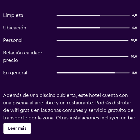
Limpieza
6,0
Ubicación
6,0
Personal
10,0
Relación calidad-
10,0
precio
En general
8,0
Además de una piscina cubierta, este hotel cuenta con
una piscina al aire libre y un restaurante. Podrás disfrutar
de wifi gratis en las zonas comunes y servicio gratuito de
transporte por la zona. Otras instalaciones incluyen un bar
o lounge, una piscina infantil y servicios de conserjería.
Leer más
Alam Penari Ubud ofrece 18 alojamientos con aire