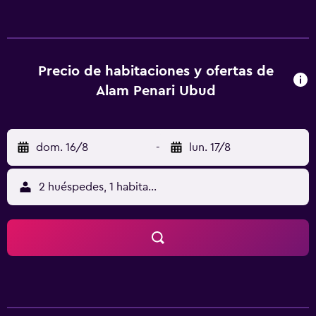
acondicionado, minibar y caja fuerte. Las habitaciones
disponen de balcón o patio. Estos alojamientos ofrecen
una zona de estar separada. Las camas están vestidas con
ropa de cama de alta calidad. Cabe destacar que este
alojamiento permite a sus clientes elegir el tipo de
Precio de habitaciones y ofertas de
almohada. Se ofrece una televisión LED de 40 pulgadas
Alam Penari Ubud
con canales por cable. Las habitaciones disponen de baño
parcialmente abierto. Los baños están equipados con
ducha con cabezal de ducha tipo lluvia, zapatillas,
dom. 16/8
-
lun. 17/8
artículos de higiene personal de diseño y bidé. Este hotel
en Ubud ofrece acceso a Internet wifi gratis. Entre las
comodidades especialmente pensadas para las personas
2 huéspedes, 1 habitación
en viaje de negocios se incluyen escritorio, sillas de
oficina y teléfono. Las habitaciones también incluyen
botella de agua gratuita y cafetera y tetera. Es posible
solicitar masajes en la habitación, tabla de planchar con
plancha y secador de pelo. Se ofrece servicio de limpieza
todos los días. En el alojamiento hay piscina cubierta,
piscina al aire libre y piscina infantil. Se pueden practicar