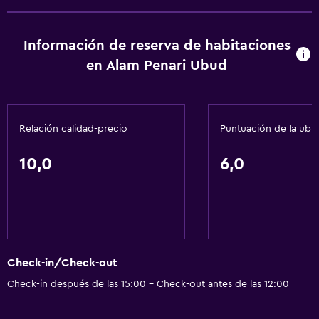
Cambio de divisas
Instalaciones para reuniones
Información de reserva de habitaciones
Servicio de habitaciones
en Alam Penari Ubud
Recepción 24 horas
Actividades
Relación calidad-precio
Puntuación de la ubi
Senderismo
10,0
6,0
Bicicletas
General
Pantuflas
Espacio de almacenamiento
Check-in/Check-out
Check-in después de las 15:00 - Check-out antes de las 12:00
Servicios básicos
Wifi gratis