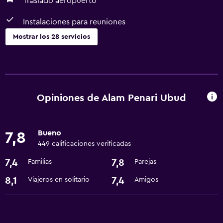
Traslado aeropuerto
Instalaciones para reuniones
Mostrar los 28 servicios
Comedor
Bar/lounge
Tetera
Opiniones de Alam Penari Ubud
Minibar
Nevera
Bueno
7,8
Cafetera
449 calificaciones verificadas
Microondas
7,4
7,8
Familias
Parejas
8,1
7,4
Viajeros en solitario
Amigos
Servicios y facilidades
Centro de negocios
Check-out exprés