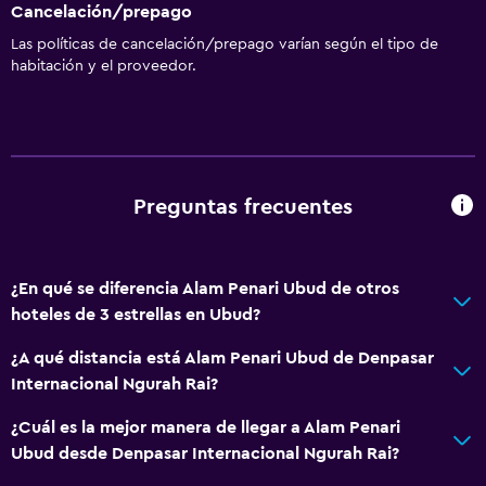
Cancelación/prepago
Aire acondicionado
Las políticas de cancelación/prepago varían según el tipo de
habitación y el proveedor.
Piscina
Piscina (cubierta)
Piscina al aire libre
Preguntas frecuentes
Estacionamiento y transporte
Traslado aeropuerto
¿En qué se diferencia Alam Penari Ubud de otros
Accesibilidad y adecuación
hoteles de 3 estrellas en Ubud?
Áreas designadas para fumadores
¿A qué distancia está Alam Penari Ubud de Denpasar
Internacional Ngurah Rai?
Baño
¿Cuál es la mejor manera de llegar a Alam Penari
Secador de pelo
Ubud desde Denpasar Internacional Ngurah Rai?