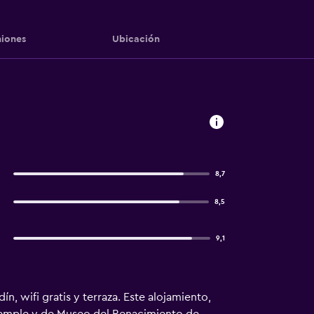
iones
Ubicación
8,7
8,5
9,1
 wifi gratis y terraza. Este alojamiento,