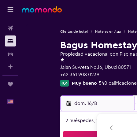
Vuelos
Ofertas de hotel
Hoteles en Asia
Hotel
Alojamientos
Bagus Homesta
Autos
Propiedad vacacional con Piscina al
1 estrella
Planifica con IA
Jalan Suweta No.16, Ubud 80571
+62 361 908 0239
Muy bueno
540 calificacione
8,6
Trips
Español
dom. 16/8
-
2 huéspedes, 1 habitación