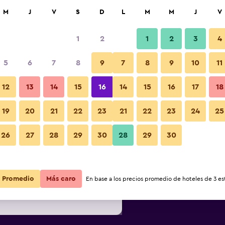
car
M
J
V
S
D
L
M
M
J
V
1
2
1
2
3
4
s barata de precio por noche
5
6
7
8
9
7
8
9
10
11
r
Total noche
12
13
14
15
16
14
15
16
17
18
19
20
21
22
23
21
22
23
24
25
$20
Ver oferta
26
27
28
29
30
28
29
30
$20
Ver oferta
Promedio
$21
Más caro
Ver oferta
En base a los precios promedio de hoteles de 3 est