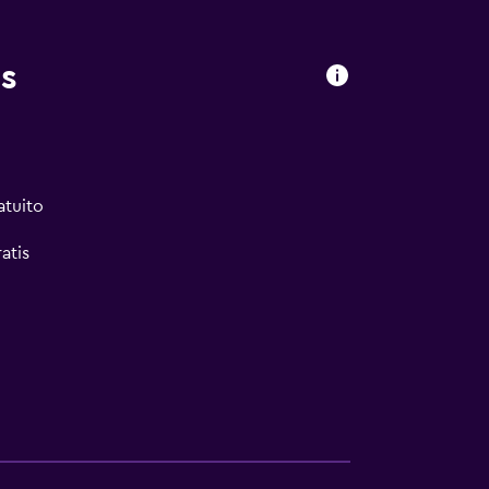
s
atuito
atis