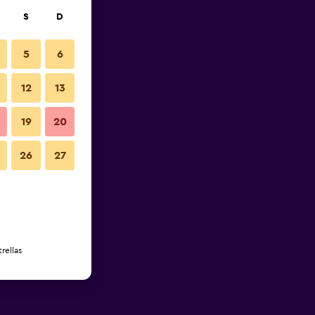
S
D
5
6
12
13
19
20
26
27
rellas