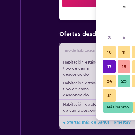
Bus
L
M
$20
Ofertas desde
/
Oferta má
3
4
Tipo de habitación
Proveedo
10
11
Habitación estándar,
17
18
tipo de cama
desconocido
24
25
Habitación estándar,
tipo de cama
desconocido
31
Habitación doble, tipo
Más barato
de cama desconocido
4 ofertas más de Bagus Homestay