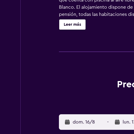
que cuenta con piscina al aire li
Blanco. El alojamiento dispone de t
pensión, todas las habitaciones di
aseo gratuitos, y también disponen
Leer más
alojamiento se puede disfrutar de
está a 2,7 km. El aeropuerto (Aero
Pre
dom. 16/8
-
lun. 