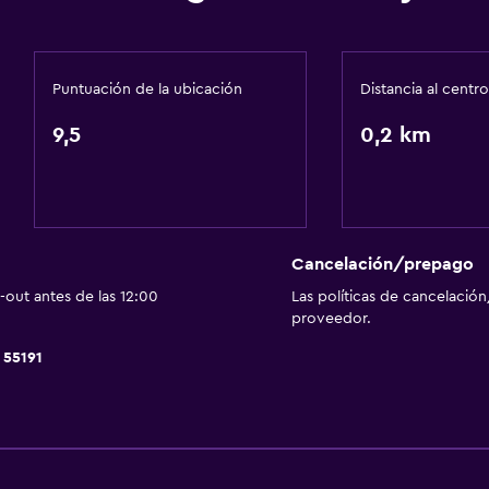
Nevera
La comida se puede entr
escaleras
Mesa de comedor
Puntuación de la ubicación
Distancia al centro
9,5
0,2 km
Aire libre
Terraza/patio
s)
Terraza
Cancelación/prepago
Comedor al aire libre
out antes de las 12:00
Las políticas de cancelación
al)
Jardín
proveedor.
 55191
Habitación
Enchufe cerca de la cam
Perchero
Armario o clóset