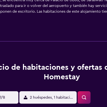
bre, se encuentra muy cerca de Palacio de Ubud, de Saraswati
raslado para ir o volver del aeropuerto y también hay servicio 
sponen de escritorio. Las habitaciones de este alojamiento ti
 de vistas al jardín. En Bagus Homestay, todas las habitacione
 un desayuno a la carta. Bosque de los Monos de Ubud está a 
puerto internacional de Ngurah Rai) está a 35 km.
cio de habitaciones y ofertas
Homestay
17/8
2 huéspedes, 1 habitación