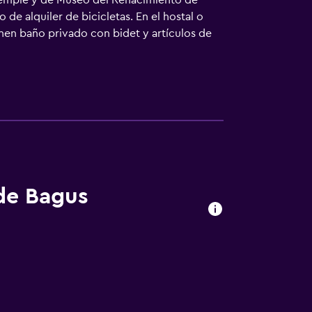
 Temple y de Museo del Renacimiento de
de alquiler de bicicletas. En el hostal o
enen baño privado con bidet y artículos de
s cuentan con ropa de cama y toallas. En el
2 km del alojamiento, y Museo de Arte Neka
 de Bagus