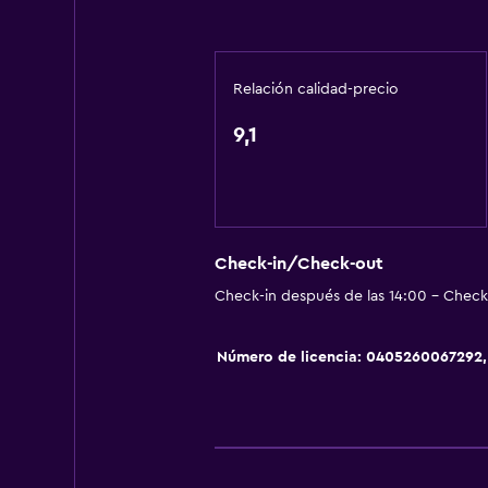
Fregadero bajo
Almohada sin plumas
Plantas superiores accesibles por 
Relación calidad-precio
Áreas designadas para fumadores
9,1
Estacionamiento y transporte
Estacionamiento en la calle
Traslado al aeropuerto (con cargo
Check-in/Check-out
Estacionamiento gratuito
Check-in después de las 14:00 - Check-
Servicio de traslado (cargo adicion
Número de licencia: 0405260067292,
Piscina y spa
Masajes
Piscina al aire libre
Piscina pequeña