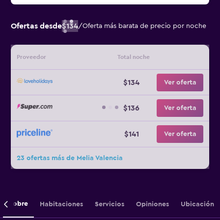
Ofertas desde
$134
/
Oferta más barata de precio por noche
Proveedor
Total noche
$134
Ver oferta
$136
Ver oferta
$141
Ver oferta
23 ofertas más de Melia Valencia
Sobre
Habitaciones
Servicios
Opiniones
Ubicación