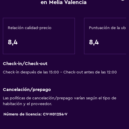
Silla para ducha
en Melia Valencia
Ascensor disponible
Tina de baño adaptada
Relación calidad-precio
Puntuación de la ubi
Inodoro con barras de apoyo
Plantas superiores accesibles por ascensor
8,4
8,4
Servicios básicos
Wifi disponible en todas las instalaciones
Check-in/Check-out
Internet
Check-in después de las 15:00 - Check-out antes de las 12:00
Extinguidor
Cancelación/prepago
Artículos de aseo gratis
Las políticas de cancelación/prepago varían según el tipo de
Alarma de humo
habitación y el proveedor.
Calefacción
Número de licencia: CV-H01254-V
Aire acondicionado
Wifi gratis