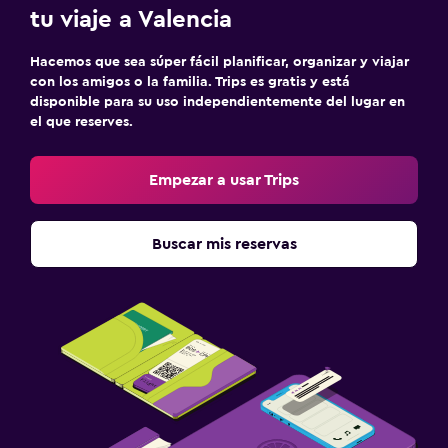
tu viaje a Valencia
Estacionamiento y transporte
Estacionamiento
Hacemos que sea súper fácil planificar, organizar y viajar
con los amigos o la familia. Trips es gratis y está
Servicio de traslado (cargo adicional)
disponible para su uso independientemente del lugar en
el que reserves.
Carga de vehículos eléctricos
Traslado aeropuerto
Empezar a usar Trips
Habitación
Buscar mis reservas
Almohada de plumas
Enchufe cerca de la cama
Sofá cama
Armario o clóset
Salud y seguridad
Limpieza diaria