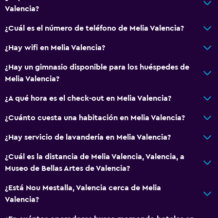
Valencia?
Baño pequeño adicional
Tina de baño
¿Cuál es el número de teléfono de Melia Valencia?
Bidé
¿Hay wifi en Melia Valencia?
Bañera de hidromasaje
¿Hay un gimnasio disponible para los huéspedes de
Aseo
Melia Valencia?
Papel higiénico
¿A qué hora es el check-out en Melia Valencia?
Ducha italiana
¿Cuánto cuesta una habitación en Melia Valencia?
General
¿Hay servicio de lavandería en Melia Valencia?
Habitaciones familiares
¿Cuál es la distancia de Melia Valencia, Valencia, a
Piso de parquet o madera noble
Museo de Bellas Artes de Valencia?
Posibilidad de habitaciones conectadas
¿Está Nou Mestalla, Valencia cerca de Melia
Cortina
Valencia?
Espacio de almacenamiento