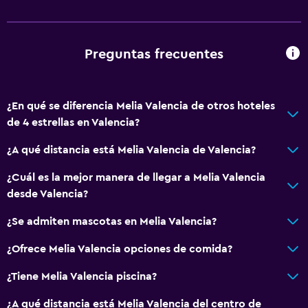
Ropa de cama
Toallas
Preguntas frecuentes
Champú
Gel de ducha
¿En qué se diferencia Melia Valencia de otros hoteles
Papeleras
de 4 estrellas en Valencia?
Acondicionador
¿A qué distancia está Melia Valencia de Valencia?
Baño
¿Cuál es la mejor manera de llegar a Melia Valencia
Secador de pelo
desde Valencia?
Baño público
¿Se admiten mascotas en Melia Valencia?
Albornoz
¿Ofrece Melia Valencia opciones de comida?
Baño privado
¿Tiene Melia Valencia piscina?
Ducha
Gorro de baño
¿A qué distancia está Melia Valencia del centro de