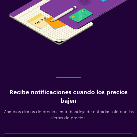
Cámaras CCTV en zonas comunes
Seguridad las 24 horas
Caja fuerte
Sistema de entretenimiento
TV de pantalla plana
TV por cable o vía satélite
TV
Actividades
Recibe notificaciones cuando los precios
Tienda de regalos
bajen
Bicicletas
Cambios diarios de precios en tu bandeja de entrada: solo con las
Salón de belleza
alertas de precios.
Gimnasio