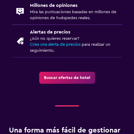
Millones de opiniones
Mira las puntuaciones basadas en millones de
Aire libre
opiniones de huéspedes reales.
Comedor al aire libre
Alertas de precios
Muebles de exterior
¿Aún no quieres reservar?
Terraza/patio
Crea una alerta de precios
para realizar un
seguimiento.
Sillas de playa
Terraza
Lavandería
Buscar ofertas de hotel
Lavandería
Servicio de planchado
Servicios de lavandería/tintorería
Plancha para pantalones
Plancha y tabla de planchar
Una forma más fácil de gestionar