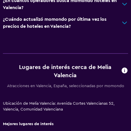
¿En cuántos operadores busca momondo hoteles en
Zona de estar
Valencia?
Pantuflas
¿Cuándo actualizó momondo por última vez los
Sofá
precios de hoteles en Valencia?
Habitaciones insonorizadas
Insonorización
Teléfono
Alfombrado
Lugares de interés cerca de Melia
Vista a la ciudad
Valencia
Comedor
Atracciones en Valencia, España, seleccionadas por momondo
Copas
Ubicación de Melia Valencia: Avenida Cortes Valencianas 52,
Tetera eléctrica
Valencia, Comunidad Valenciana
Menús para dietas especiales (bajo petición)
Utensilios de cocina
Mejores lugares de interés