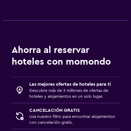
Mostrador de información turística
Acceso con llave
Acceso con tarjeta
Check-out exprés
Recepción 24 horas
Ahorra al reservar
Caja fuerte
hoteles con momondo
Piscina y spa
Spa
Las mejores ofertas de hoteles para ti
Bañera de hidromasaje
Descubre más de 3 millones de ofertas de
hoteles y alojamientos en un solo lugar.
Piscina (cubierta)
Piscina al aire libre
CANCELACIÓN GRATIS
Usa nuestro filtro para encontrar alojamientos
Masajes
con cancelación gratis.
Sauna