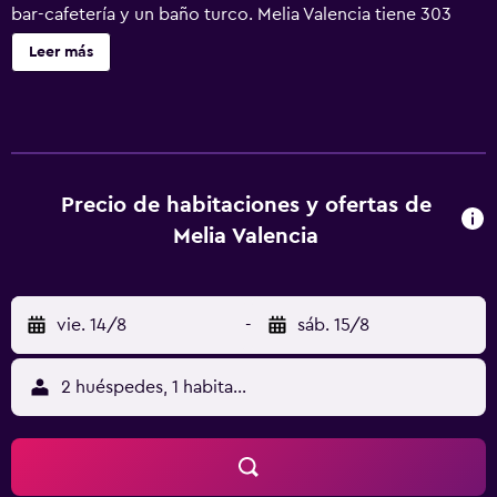
bar-cafetería y un baño turco. Melia Valencia tiene 303
alojamientos. Se ofrece una televisión de pantalla plana
Leer más
con canales digitales. Los baños están equipados con
bañera y ducha independientes. Los huéspedes pueden
navegar por la web gracias a nuestro acceso a Internet
wifi gratis. Se ofrece servicio de limpieza todos los días.
Los servicios de ocio y esparcimiento en este hotel
incluyen baño turco, gimnasio y piscina al aire libre de
Precio de habitaciones y ofertas de
temporada. Se pueden practicar las actividades de ocio y
Melia Valencia
esparcimiento que se indican más abajo en las
instalaciones o cerca del alojamiento (es posible que se
aplique un recargo).
vie. 14/8
-
sáb. 15/8
2 huéspedes, 1 habitación