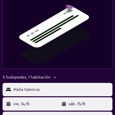
Clases de fitness
Gimnasio
Gimnasio
Zona de trabajo
Fax/fotocopiadora
Escritorio
Ideal para familias
Zona cubierta de juegos
2 huéspedes, 1 habitación
Parque infantil
Melia Valencia
vie. 14/8
sáb. 15/8