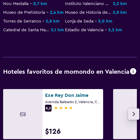
Restaurante
Nou Mestalla
0,7 km
Instituto Valenciano de Arte Moderno
2,3 km
Bar/lounge
Museo de Prehistoria
2,4 km
Museo de Historia de Valencia
2,5 km
Minibar
Torres de Serranos
2,8 km
Lonja de Seda
3,0 km
Catedral de Santa María de Valencia
3,1 km
Estadio de Valencia
3,2 km
Microondas
Desayuno en la habitación
Nevera
Comedor
Mesa de comedor
Hoteles favoritos de momondo en Valencia
Servicios y facilidades
Exe Rey Don Jaime
Centro de negocios
Avenida Baleares 2, Valencia, Comunidad Valenciana
4 estrellas
8,2
Servicio de despertador
Cambio de divisas
Instalaciones para reuniones
$126
Servicio de habitaciones