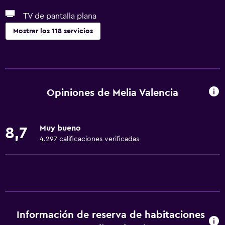
TV de pantalla plana
Mostrar los 118 servicios
Accesibilidad y adecuación
Unidad accesible para personas en silla de ruedas
Para no fumadores
Opiniones de Melia Valencia
Lavabo bajo
Almohada sin plumas
Muy bueno
8,7
Áreas designadas para fumadores
4.297 calificaciones verificadas
Mascotas permitidas bajo consulta (pueden aplicar cargos
extra)
Accesibilidad
Ducha adaptada para silla de ruedas
Ascensor
Información de reserva de habitaciones