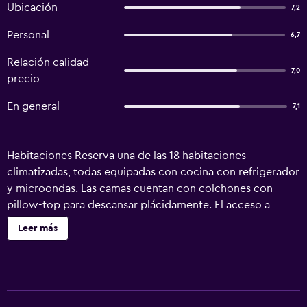
Ubicación
7,2
Personal
6,7
Relación calidad-
7,0
precio
En general
7,1
Habitaciones Reserva una de las 18 habitaciones
climatizadas, todas equipadas con cocina con refrigerador
y microondas. Las camas cuentan con colchones con
pillow-top para descansar plácidamente. El acceso a
internet por wifi con cargo te permite comunicarte con
Leer más
los tuyos, y en tus ratos libres podrás entretenerte con la
televisión de pantalla plana de 23 pulgadas con canales
digitales. Las comodidades incluyen escritorio,
tetera/pava eléctrica y teléfono. Servicios Elige entre las
distintas instalaciones recreativas, que incluyen una