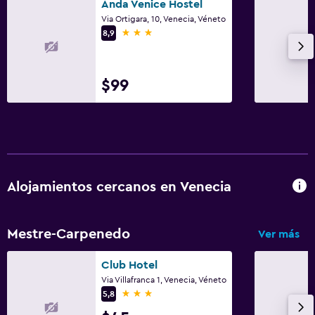
Anda Venice Hostel
Via Ortigara, 10, Venecia, Véneto
3 estrellas
8,9
$99
Alojamientos cercanos en Venecia
Mestre-Carpenedo
Ver más
Club Hotel
Via Villafranca 1, Venecia, Véneto
3 estrellas
5,8