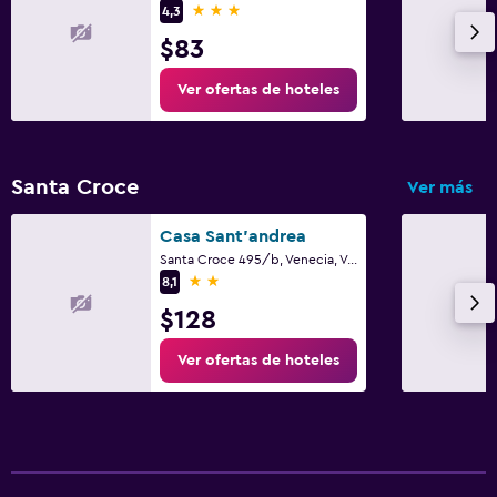
3 estrellas
4,3
$83
Ver ofertas de hoteles
Santa Croce
Ver más
Casa Sant'andrea
Santa Croce 495/b, Venecia, Véneto
2 estrellas
8,1
$128
Ver ofertas de hoteles