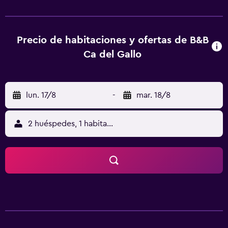
habitaciones con aire acondicionado y televisión LCD. La
conexión a Internet wifi gratis te mantendrá en contacto
con los tuyos; también podrás ver tu programa favorito en
el televisor con canales digitales. El cuarto de baño está
Precio de habitaciones y ofertas de B&B
provisto de ducha, artículos de higiene personal gratuitos
Ca del Gallo
y bidés. Entre las comodidades, se incluyen caja fuerte y
escritorio, además de un servicio de limpieza disponible
todos los días.
lun. 17/8
-
mar. 18/8
2 huéspedes, 1 habitación