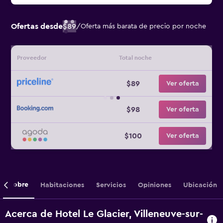
Ofertas desde
$89
/
Oferta más barata de precio por noche
Proveedor
Total noche
$89
Ver oferta
$98
Ver oferta
$100
Ver oferta
Sobre
Habitaciones
Servicios
Opiniones
Ubicación
Acerca de Hotel Le Glacier, Villeneuve-sur-