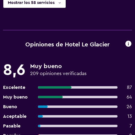
Mostrar los 58 servicios
Opiniones de Hotel Le Glacier
8,6
Muy bueno
209 opiniones verificadas
Excelente
87
Muy bueno
64
Bueno
26
Aceptable
13
Pasable
7