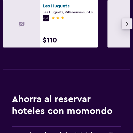
Les Huguets
Les Huguets, Villeneuve-sur-Lot, Lot y Garona
3 estrellas
8,4
$110
Ahorra al reservar
hoteles con momondo