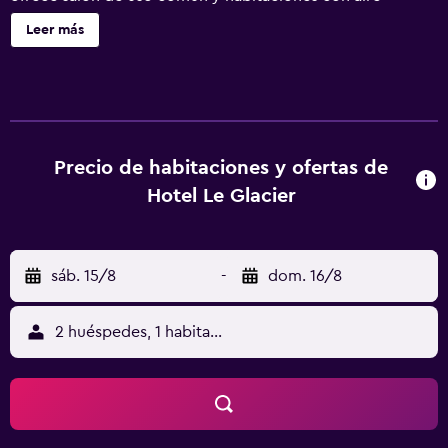
acondicionado, wifi gratis y baño privado. El alojamiento
Leer más
ofrece instalaciones para banquetes y reuniones y ocio
nocturno. En el hotel, cada habitación cuenta con
escritorio y TV de pantalla plana, y algunas también
ofrecen balcón. Las unidades cuentan con armario y
hervidor. Hôtel Le Glacier ofrece desayuno a la carta o
continental. Walibi Sud-Ouest está a 34 km del
Precio de habitaciones y ofertas de
alojamiento, y Estadio Armandie está a 31 km. El
Hotel Le Glacier
aeropuerto (Aeropuerto de Bergerac Dordogne Périgord)
está a 56 km.
sáb. 15/8
-
dom. 16/8
2 huéspedes, 1 habitación