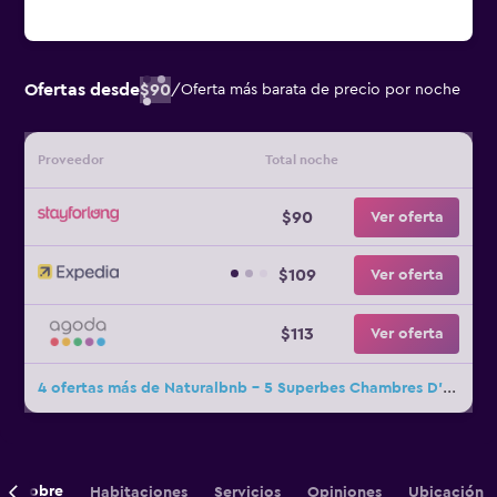
Ofertas desde
$90
/
Oferta más barata de precio por noche
Proveedor
Total noche
$90
Ver oferta
$109
Ver oferta
$113
Ver oferta
4 ofertas más de Naturalbnb - 5 Superbes Chambres D'hôtes Thémati
Sobre
Habitaciones
Servicios
Opiniones
Ubicación