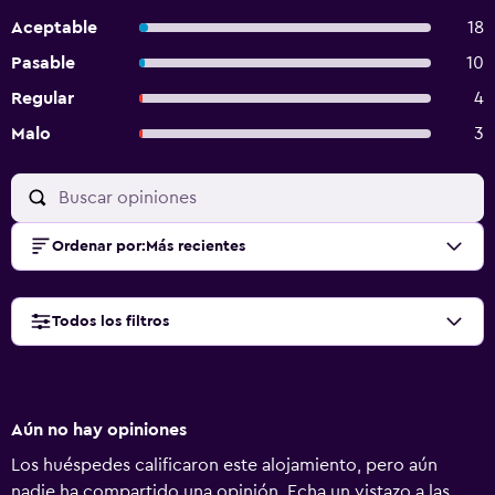
Aceptable
18
Pasable
10
Regular
4
Malo
3
Ordenar por
:
Más recientes
Todos los filtros
Aún no hay opiniones
Los huéspedes calificaron este alojamiento, pero aún
nadie ha compartido una opinión. Echa un vistazo a las