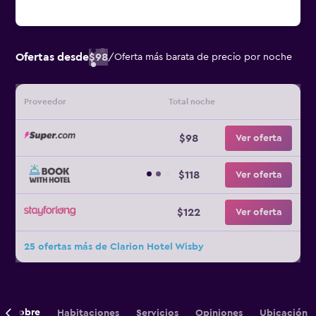
Ofertas desde
$98
/
Oferta más barata de precio por noche
Proveedor
Total noche
$98
Ver oferta
$118
Ver oferta
$122
Ver oferta
25 ofertas más de Clarion Hotel Wisby
Sobre
Habitaciones
Servicios
Opiniones
Ubicación