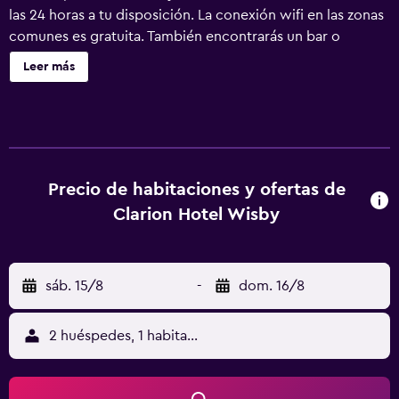
las 24 horas a tu disposición. La conexión wifi en las zonas
comunes es gratuita. También encontrarás un bar o
lounge, un bar-cafetería y una sauna. Clarion Hotel Wisby
Leer más
ofrece 212 alojamientos con minibar y caja fuerte. Estos
alojamientos ofrecen una zona de estar separada e
incluyen escritorio. Las camas están vestidas con edredón
de plumas. Se ofrece una televisión LED de 42 pulgadas
con canales digitales. Los baños están equipados con
bañera o ducha y secador de pelo. Los huéspedes pueden
Precio de habitaciones y ofertas de
navegar por la web gracias a nuestro acceso a Internet
Clarion Hotel Wisby
gratis (por cable y wifi). Las habitaciones también incluyen
tabla de planchar con plancha y cortinas opacas. Se
ofrece servicio de limpieza todos los días. Los servicios de
sáb. 15/8
-
dom. 16/8
ocio y esparcimiento en este hotel incluyen una piscina
cubierta, un centro de bienestar abierto las 24 horas y
sauna. Se pueden practicar las actividades de ocio y
2 huéspedes, 1 habitación
esparcimiento que se indican más abajo en las
instalaciones o cerca del alojamiento (es posible que se