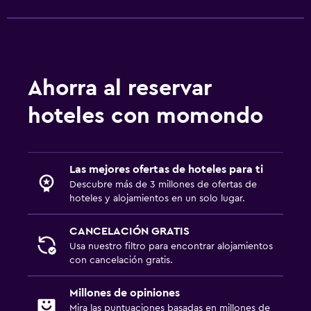
Servicio de streaming
TV
Lavandería
Ahorra al reservar
Lavandería
hoteles con momondo
Servicio de planchado
Servicios de lavandería/tintorería
Plancha y tabla de planchar
Las mejores ofertas de hoteles para ti
Descubre más de 3 millones de ofertas de
Lavadora
hoteles y alojamientos en un solo lugar.
Servicios y facilidades
CANCELACIÓN GRATIS
Usa nuestro filtro para encontrar alojamientos
Centro de negocios
con cancelación gratis.
Instalaciones para reuniones
Millones de opiniones
Servicio de habitaciones
Mira las puntuaciones basadas en millones de