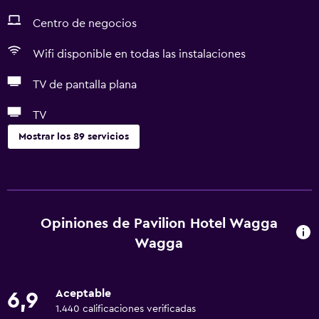
Centro de negocios
Wifi disponible en todas las instalaciones
TV de pantalla plana
TV
Mostrar los 89 servicios
Servicios básicos
Wifi gratis
Wifi disponible en todas las instalaciones
Opiniones de Pavilion Hotel Wagga
Internet
Wagga
Ropa de cama
Toallas
Aceptable
6,9
Extinguidor
1.440 calificaciones verificadas