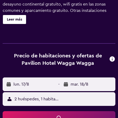
desayuno continental gratuito, wifi gratis en las zonas
comunes y aparcamiento gratuito. Otras instalaciones
incluyen café o té en las zonas comunes, lavandería y
Leer más
check-out exprés. Pavilion Hotel Wagga Wagga ofrece 45
alojamientos con aire acondicionado, secador de pelo y
tabla de planchar con plancha. Se ofrece una televisión de
pantalla plana de 42 pulgadas con canales digitales. Los
baños están equipados con ducha y artículos de higiene
personal gratuitos. Los huéspedes pueden navegar por la
Precio de habitaciones y ofertas de
web gracias a nuestro acceso a Internet wifi gratis
Pavilion Hotel Wagga Wagga
(velocidad: 250 Mbps o más (de 3 a 5 personas, o hasta 10
dispositivos)). Los servicios para personas de negocios
incluyen escritorio y sillas de oficina. Se ofrece servicio de
lun. 17/8
-
mar. 18/8
limpieza todos los días.
2 huéspedes, 1 habitación