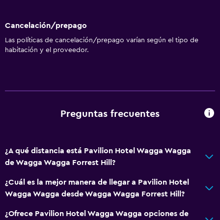
Microondas
Utensilios de cocina
Cancelación/prepago
Cocina
Las políticas de cancelación/prepago varían según el tipo de
Tetera
habitación y el proveedor.
Tostadora
Nevera
Comedor
Cocina
Preguntas frecuentes
Accesibilidad y adecuación
¿A qué distancia está Pavilion Hotel Wagga Wagga
Unidad ubicada en la planta baja
de Wagga Wagga Forrest Hill?
Ducha adaptada para silla de ruedas
¿Cuál es la mejor manera de llegar a Pavilion Hotel
Ascensor
Wagga Wagga desde Wagga Wagga Forrest Hill?
Ascensor disponible
¿Ofrece Pavilion Hotel Wagga Wagga opciones de
Estacionamiento accesible