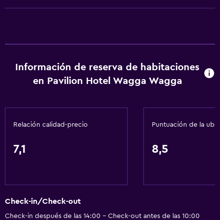
Artículos de aseo gratis
Champú
Alarma de humo
Calefacción
Información de reserva de habitaciones
Gel de ducha
en Pavilion Hotel Wagga Wagga
Aire acondicionado
Papeleras
Acondicionador
Relación calidad-precio
Puntuación de la ubi
Cocina
7,1
8,5
Copas
Tetera eléctrica
Lavavajillas
Check-in/Check-out
Horno
Check-in después de las 14:00 - Check-out antes de las 10:00