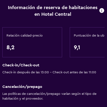
Servicios básicos
Información de reserva de habitaciones
Wifi gratis
en Hotel Central
Internet
Ropa de cama
Relación calidad-precio
Puntuación de la ubi
Toallas
Artículos de aseo gratis
8,2
9,1
Alarma de humo
Calefacción
Check-in/Check-out
Baño
Check-in después de las 13:00 - Check-out antes de las 11:00
Ducha
Cancelación/prepago
Secador de pelo
Las políticas de cancelación/prepago varían según el tipo de
Aseo
habitación y el proveedor.
Baño privado