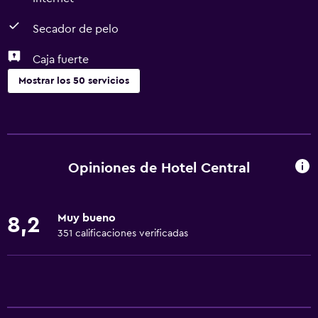
Secador de pelo
Caja fuerte
Mostrar los 50 servicios
Accesibilidad y adecuación
Ducha adaptada para silla de ruedas
Ascensor
Opiniones de Hotel Central
Silla para ducha
Ascensor disponible
Muy bueno
8,2
Estacionamiento accesible
351 calificaciones verificadas
Habitación hipoalergénica
Para no fumadores
Plantas superiores accesibles por ascensor