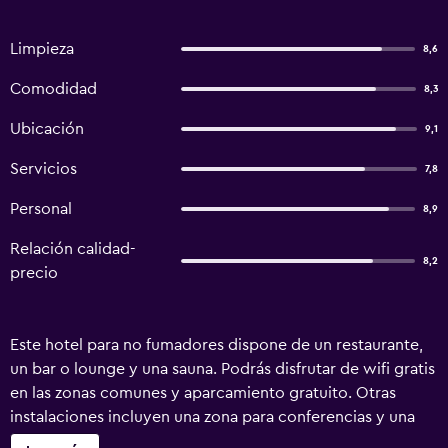
Limpieza
8,6
Comodidad
8,3
Ubicación
9,1
Servicios
7,8
Personal
8,9
Relación calidad-
8,2
precio
Este hotel para no fumadores dispone de un restaurante,
un bar o lounge y una sauna. Podrás disfrutar de wifi gratis
en las zonas comunes y aparcamiento gratuito. Otras
instalaciones incluyen una zona para conferencias y una
caja fuerte en la recepción. Hotel Central ofrece 29