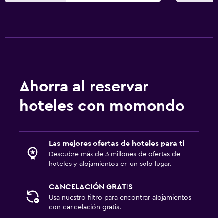
Terraza
Zona de trabajo
Fax/fotocopiadora
Escritorio
Ahorra al reservar
Habitación
hoteles con momondo
Despertador
Ideal para familias
Las mejores ofertas de hoteles para ti
Cuna/cama nido disponibles
Descubre más de 3 millones de ofertas de
hoteles y alojamientos en un solo lugar.
CANCELACIÓN GRATIS
Usa nuestro filtro para encontrar alojamientos
con cancelación gratis.