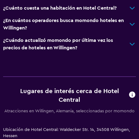
Comedor
¿Cuánto cuesta una habitación en Hotel Central?
Minibar
¿En cuántos operadores busca momondo hoteles en
Restaurante
Willingen?
Bar/lounge
¿Cuándo actualizó momondo por última vez los
precios de hoteles en Willingen?
Actividades
Senderismo
Ciclismo
Esquí
Lugares de interés cerca de Hotel
Central
Salud y seguridad
Atracciones en Willingen, Alemania, seleccionadas por momondo
Limpieza diaria
Botiquín de primeros auxilios
Ubicación de Hotel Central: Waldecker Str. 14, 34508 Willingen,
Caja fuerte
Hessen