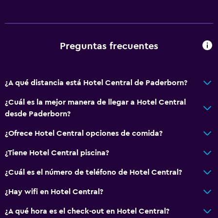
Ducha italiana
General
Preguntas frecuentes
Habitaciones familiares
Zona de estar
Teléfono
¿A qué distancia está Hotel Central de Paderborn?
Vista a la montaña
¿Cuál es la mejor manera de llegar a Hotel Central
Espacio de almacenamiento
desde Paderborn?
¿Ofrece Hotel Central opciones de comida?
Servicios y facilidades
¿Tiene Hotel Central piscina?
Salas de conferencia
Caja fuerte
¿Cuál es el número de teléfono de Hotel Central?
Mostrador de información turística
¿Hay wifi en Hotel Central?
Acceso con tarjeta
¿A qué hora es el check-out en Hotel Central?