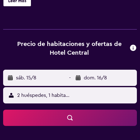
Leer más
alojamientos con minibar y caja fuerte. Las habitaciones
disponen de balcón. Se ofrece una televisión de pantalla
plana con canales por satélite. Los baños están equipados
con ducha, artículos de higiene personal gratuitos y
secador de pelo. Los huéspedes pueden navegar por la
web gracias a nuestro acceso a Internet wifi gratis. Los
Precio de habitaciones y ofertas de
servicios para las personas de negocios incluyen
Hotel Central
escritorio y teléfono. Se ofrece servicio de limpieza todos
los días. Los servicios de ocio y esparcimiento en este
hotel incluyen sauna. Se pueden practicar las actividades
sáb. 15/8
-
dom. 16/8
de ocio y esparcimiento que se indican más abajo en las
instalaciones o cerca del alojamiento (es posible que se
aplique un recargo).
2 huéspedes, 1 habitación