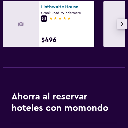
Linthwaite House
Crook Road, Windermere
5 estrellas
9,5
$496
Ahorra al reservar
hoteles con momondo