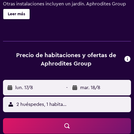
Otras instalaciones incluyen un jardín. Aphrodites Group
ofrece 15 alojamientos con bañera de hidromasaje privada
Leer más
cubierta y máquina de café espresso. Se ofrece una Smart
TV con canales digitales de suscripción y Netflix. Los
baños están dotados de albornoces, artículos de higiene
personal de diseño, artículos de higiene personal gratuitos
y secador de pelo. Los huéspedes pueden navegar por la
web gracias a nuestro acceso a Internet wifi gratis. Las
Precio de habitaciones y ofertas de
habitaciones también incluyen botella de agua gratuita y
Aphrodites Group
ventilador portátil. Se ofrece servicio de limpieza todos
los días y es posible solicitar tabla de planchar con
plancha.
lun. 17/8
-
mar. 18/8
2 huéspedes, 1 habitación