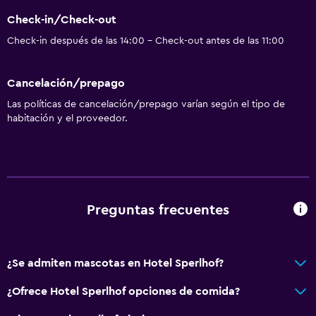
Mostrador de información turística
Check-in/Check-out
Acceso con llave
Check-in después de las 14:00 - Check-out antes de las 11:00
Check-in/check-out privado
Cancelación/prepago
Baño
Las políticas de cancelación/prepago varían según el tipo de
Ducha
habitación y el proveedor.
Tina de baño
Secador de pelo
Aseo
Papel higiénico
Preguntas frecuentes
Albornoz
Actividades
¿Se admiten mascotas en Hotel Sperlhof?
Senderismo
¿Ofrece Hotel Sperlhof opciones de comida?
Sala de juegos