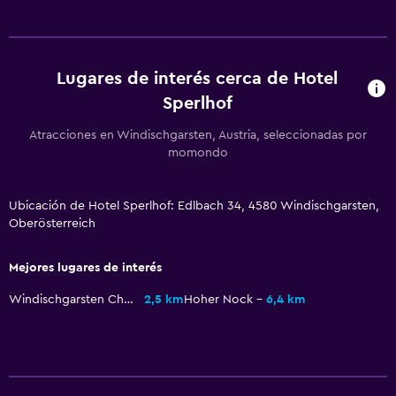
Menús para dietas especiales (bajo petición)
Bar de tapas
Lugares de interés cerca de Hotel
Restaurante
Sperlhof
Bar/lounge
Atracciones en Windischgarsten, Austria, seleccionadas por
momondo
Servicios básicos
Wifi gratis
Ubicación de Hotel Sperlhof: Edlbach 34, 4580 Windischgarsten,
Internet
Oberösterreich
Ropa de cama
Mejores lugares de interés
Toallas
Calefacción
Windischgarsten Church
2,5 km
Hoher Nock
6,4 km
Estacionamiento y transporte
Carga de vehículos eléctricos