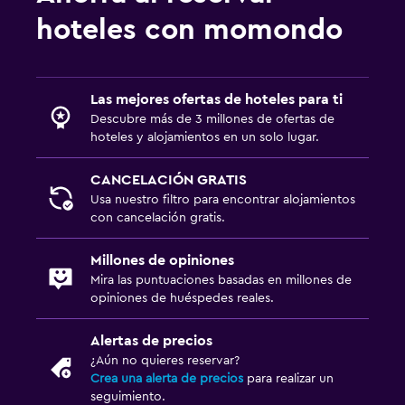
Lavandería
hoteles con momondo
Lavandería
Servicio de planchado
Las mejores ofertas de hoteles para ti
Servicios de lavandería/tintorería
Descubre más de 3 millones de ofertas de
hoteles y alojamientos en un solo lugar.
Ideal para familias
CANCELACIÓN GRATIS
Cuna/cama nido disponibles
Usa nuestro filtro para encontrar alojamientos
Comidas para niños
con cancelación gratis.
Parque infantil
Millones de opiniones
Mira las puntuaciones basadas en millones de
Sistema de entretenimiento
opiniones de huéspedes reales.
TV por cable o vía satélite
Alertas de precios
TV
¿Aún no quieres reservar?
Crea una alerta de precios
para realizar un
seguimiento.
Zona de trabajo