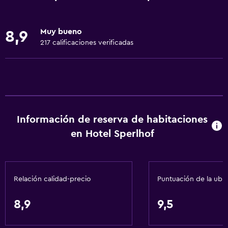
Piscina climatizada
Spa
Muy bueno
8,9
Piscina (cubierta)
217 calificaciones verificadas
Piscina al aire libre
Sauna
Piscina con vista
Vapor
Información de reserva de habitaciones
Servicios y facilidades
en Hotel Sperlhof
Centro de negocios
Caja fuerte
Relación calidad-precio
Puntuación de la ubi
Instalaciones para reuniones
Servicio de habitaciones
8,9
9,5
Renta de equipo de esquí (en las instalaciones)