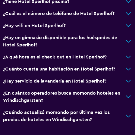
¿Tiene Hotel Sperlhof piscina?
Golf
¿Cuál es el número de teléfono de Hotel Sperlhof?
Ciclismo
Esquí
¿Hay wifi en Hotel Sperlhof?
Ping pong
¿Hay un gimnasio disponible para los huéspedes de
Hotel Sperlhof?
Accesibilidad y adecuación
¿A qué hora es el check-out en Hotel Sperlhof?
Mascotas permitidas bajo consulta (pueden aplicar cargos
extra)
¿Cuánto cuesta una habitación en Hotel Sperlhof?
Ascensor
¿Hay servicio de lavandería en Hotel Sperlhof?
Estacionamiento accesible
¿En cuántos operadores busca momondo hoteles en
Para no fumadores
Windischgarsten?
Áreas designadas para fumadores
¿Cuándo actualizó momondo por última vez los
precios de hoteles en Windischgarsten?
Comedor
Almuerzos para llevar