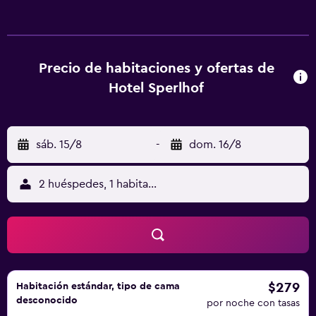
balcón. En el hotel, las habitaciones están equipadas con
ropa de cama y toallas. La clientela puede relajarse en la
zona de bienestar, que cuenta con piscina cubierta, centro
de fitness y sauna, o en eljardín, equipado con zona de
Precio de habitaciones y ofertas de
juegos infantil. La zona es ideal para practicar esquí y
Hotel Sperlhof
ciclismo, y en Hotel Sperlhof hay alquiler de equipamiento
de esquí. Hochtor está a 46 km del alojamiento, y Kulm
está a 48 km. El aeropuerto (Aeropuerto de Linz) está a 81
sáb. 15/8
-
dom. 16/8
km.
2 huéspedes, 1 habitación
$279
Habitación estándar, tipo de cama
desconocido
por noche con tasas