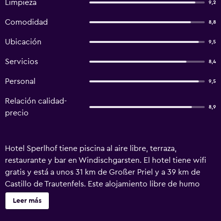
Limpieza
9,2
Comodidad
8,8
Ubicación
9,5
Servicios
8,4
Personal
9,5
Relación calidad-
8,9
precio
Hotel Sperlhof tiene piscina al aire libre, terraza,
restaurante y bar en Windischgarsten. El hotel tiene wifi
gratis y está a unos 31 km de Großer Priel y a 39 km de
Castillo de Trautenfels. Este alojamiento libre de humo
está a 34 km de Abadía de Admont. Las unidades de este
Leer más
alojamiento están equipadas con TV. Las habitaciones
cuentan con caja fuerte, y algunas también ofrecen