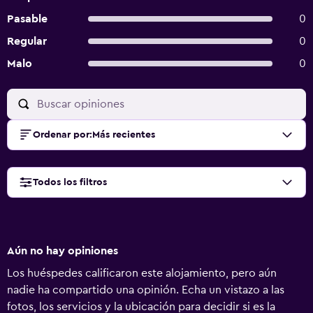
Pasable
0
Regular
0
Malo
0
Ordenar por
:
Más recientes
Todos los filtros
Aún no hay opiniones
Los huéspedes calificaron este alojamiento, pero aún
nadie ha compartido una opinión. Echa un vistazo a las
fotos, los servicios y la ubicación para decidir si es la