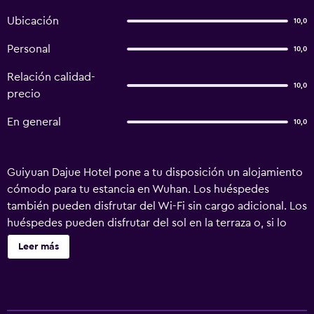
Ubicación
10,0
Personal
10,0
Relación calidad-
10,0
precio
En general
10,0
Guiyuan Dajue Hotel pone a tu disposición un alojamiento
cómodo para tu estancia en Wuhan. Los huéspedes
también pueden disfrutar del Wi-Fi sin cargo adicional. Los
huéspedes pueden disfrutar del sol en la terraza o, si lo
desean, tomar algo en el bar. Los huéspedes pueden
Leer más
aprovechar el servicio de registro de entrada y salida
exprés, el mostrador de recepción abierto las 24 horas del
día y una sala de reuniones. El hotel dispone de
habitaciones espaciosas con un teléfono, una