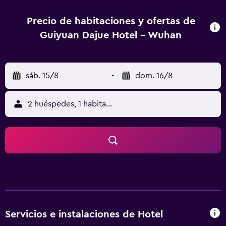
tetera/cafetera y canales por cable/satélite, además de
todas las comodidades necesarias para asegurarte una
Precio de habitaciones y ofertas de
estancia cómoda. Todas ellas disponen de internet en las
Guiyuan Dajue Hotel - Wuhan
habitaciones, un escritorio y unas zapatillas. Entre las
opciones de restauración disponibles en el
establecimiento encontrará un restaurante, que es el lugar
sáb. 15/8
-
dom. 16/8
perfecto para disfrutar de una buena comida. Guiyuan
Dajue Hotel queda a menos de 40 minutos en coche del
Aeropuerto Internacional de Wuhan Tianhe. El personal del
2 huéspedes, 1 habitación
mostrador turístico estará encantado de reservar visitas y
excursiones durante tu estancia en Wuhan.
Servicios e instalaciones de Hotel