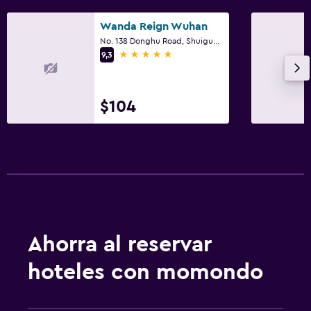
Wanda Reign Wuhan
No. 138 Donghu Road, Shuiguohu Street, Wuhan
5 estrellas
9,3
$104
Ahorra al reservar
hoteles con momondo