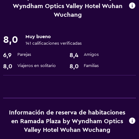
Check-out exprés
Wyndham Optics Valley Hotel Wuhan
Cambio de divisas
Wuchang
Instalaciones para reuniones
Recepción 24 horas
Muy bueno
8,0
141 calificaciones verificadas
Servicios básicos
6,9
8,4
Parejas
Amigos
Internet
8,0
8,0
Viajeros en solitario
Familias
Wifi
Aire acondicionado
Piscina y spa
Sauna
Información de reserva de habitaciones
Bañera de hidromasaje
en Ramada Plaza by Wyndham Optics
Valley Hotel Wuhan Wuchang
Lavandería