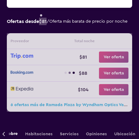
Ofertas desde
$81
/
Oferta más barata de precio por noche
Proveedor
Total noche
$81
Ver oferta
$88
Ver oferta
$104
Ver oferta
6 ofertas más de Ramada Plaza by Wyndham Optics Valley Hotel Wuhan Wuchang
Sobre
Habitaciones
Servicios
Opiniones
Ubicación