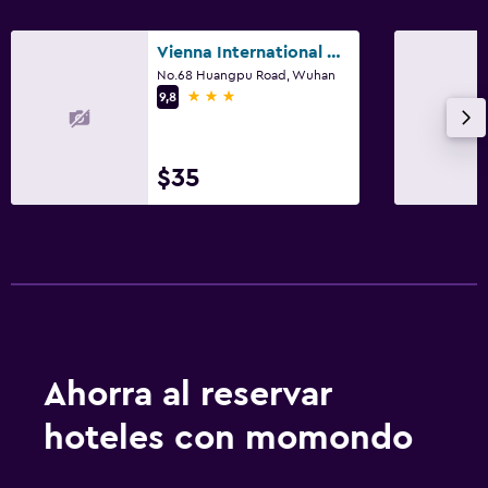
Vienna International Hotel (Wuhan Yangtze River 2nd Bridge Hankou Jiangtan)
No.68 Huangpu Road, Wuhan
3 estrellas
9,8
$35
Ahorra al reservar
hoteles con momondo