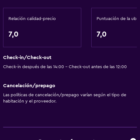
Lavandería
Servicios de lavandería/tintorería
Relación calidad-precio
Puntuación de la ubi
7,0
7,0
Ideal para familias
Cuidado de niños o guardería
Parque infantil
Check-in/Check-out
Check-in después de las 14:00 - Check-out antes de las 12:00
Accesibilidad y adecuación
Ascensor
Cancelación/prepago
Las políticas de cancelación/prepago varían según el tipo de
Baño
habitación y el proveedor.
Secador de pelo
Comedor
Restaurante