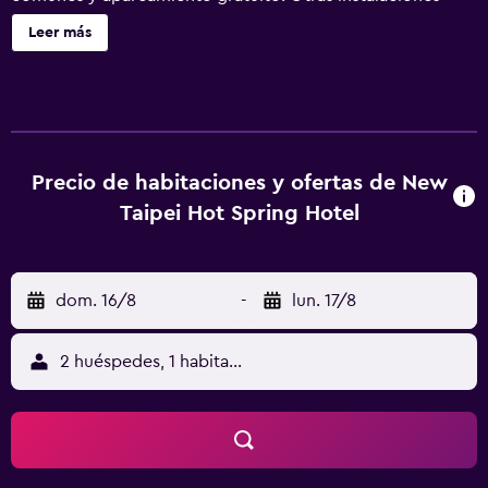
incluyen un centro de negocios, servicio de tintorería y
Leer más
lavandería. New Taipei Hot Spring Hotel ofrece 132
alojamientos con aire acondicionado, caja fuerte (cabe un
portátil) y botella de agua gratuita. Se ofrece una
televisión LCD con canales por cable. Los baños están
equipados con bañera y ducha independientes con
bañera profunda y secador de pelo. Los huéspedes
Precio de habitaciones y ofertas de New
pueden navegar por la web gracias a nuestro acceso a
Taipei Hot Spring Hotel
Internet gratis (por cable y wifi). Los servicios para las
personas de negocios incluyen escritorio y teléfono. Se
ofrece servicio de limpieza todos los días. Los servicios de
dom. 16/8
-
lun. 17/8
ocio y esparcimiento en este hotel incluyen gimnasio.
2 huéspedes, 1 habitación