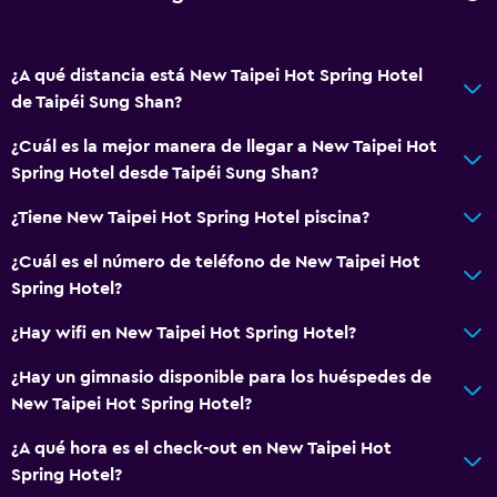
Botella de agua
Recepción 24 horas
¿A qué distancia está New Taipei Hot Spring Hotel
de Taipéi Sung Shan?
Accesibilidad y adecuación
¿Cuál es la mejor manera de llegar a New Taipei Hot
Accesibilidad
Spring Hotel desde Taipéi Sung Shan?
Ascensor
¿Tiene New Taipei Hot Spring Hotel piscina?
Para no fumadores
Lavabo bajo
¿Cuál es el número de teléfono de New Taipei Hot
Spring Hotel?
Inodoro con barras de apoyo
¿Hay wifi en New Taipei Hot Spring Hotel?
General
¿Hay un gimnasio disponible para los huéspedes de
Habitaciones familiares
New Taipei Hot Spring Hotel?
Piso de parquet o madera noble
¿A qué hora es el check-out en New Taipei Hot
Teléfono
Spring Hotel?
Vista a la ciudad