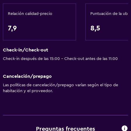
Tina de baño
Relación calidad-precio
Puntuación de la ubi
Bidé
Secador de pelo
7,9
8,5
Aseo
Papel higiénico
Check-in/Check-out
Baño privado
Check-in después de las 15:00 - Check-out antes de las 11:00
Servicios y facilidades
Cancelación/prepago
Centro de negocios
Las políticas de cancelación/prepago varían según el tipo de
Servicio de despertador
habitación y el proveedor.
Caja fuerte
Instalaciones para reuniones
Mostrador de información turística
Acceso con tarjeta
Preguntas frecuentes