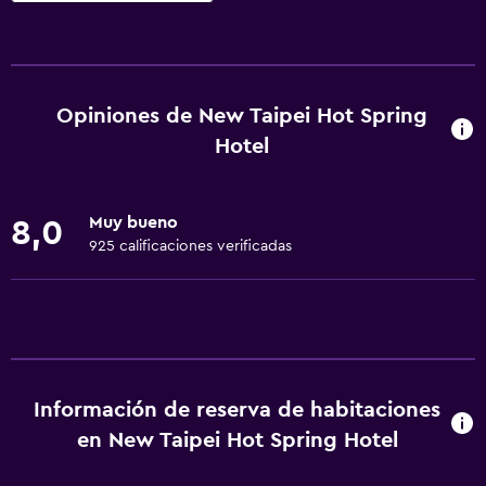
Servicios básicos
Wifi gratis
Internet
Opiniones de New Taipei Hot Spring
Ropa de cama
Hotel
Toallas
Extinguidor
Muy bueno
8,0
Champú
925 calificaciones verificadas
Alarma de humo
Aire acondicionado
Papeleras
Baño
Información de reserva de habitaciones
en New Taipei Hot Spring Hotel
Ducha
Inodoro con cisterna alta