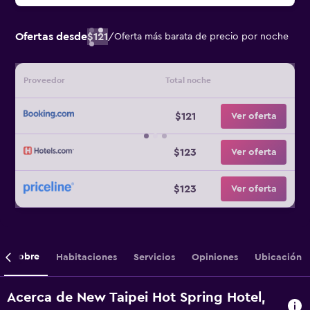
Ofertas desde
$121
/
Oferta más barata de precio por noche
Proveedor
Total noche
$121
Ver oferta
$123
Ver oferta
$123
Ver oferta
Sobre
Habitaciones
Servicios
Opiniones
Ubicación
Acerca de New Taipei Hot Spring Hotel,