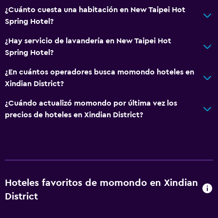
¿Cuánto cuesta una habitación en New Taipei Hot
Espacio de almacenamiento
Spring Hotel?
¿Hay servicio de lavandería en New Taipei Hot
Sistema de entretenimiento
Spring Hotel?
TV de pantalla plana
¿En cuántos operadores busca momondo hoteles en
Sala de estar/TV compartida
Xindian District?
TV por cable o vía satélite
¿Cuándo actualizó momondo por última vez los
TV
precios de hoteles en Xindian District?
Salud y seguridad
Limpieza diaria
Botiquín de primeros auxilios
Cámaras CCTV en zonas comunes
Hoteles favoritos de momondo en Xindian
Cámaras CCTV en el exterior
District