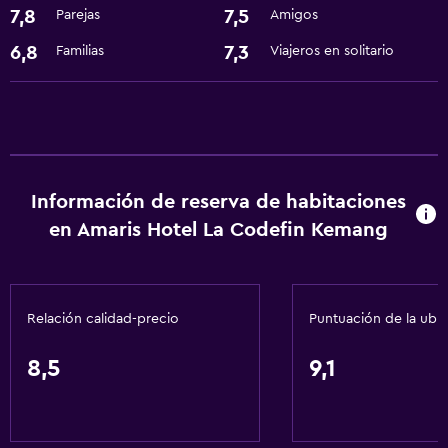
7,8
7,5
Parejas
Amigos
Internet
6,8
7,3
Familias
Viajeros en solitario
Aire acondicionado
Accesibilidad y adecuación
Ascensor
Áreas designadas para fumadores
Información de reserva de habitaciones
en Amaris Hotel La Codefin Kemang
Lavandería
Lavandería
Servicios de lavandería/tintorería
Relación calidad-precio
Puntuación de la ubi
Comedor
8,5
9,1
Restaurante
General