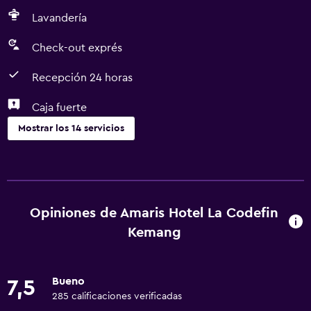
Lavandería
Check-out exprés
Recepción 24 horas
Caja fuerte
Mostrar los 14 servicios
Servicios y facilidades
Servicio de habitaciones
Check-out exprés
Opiniones de Amaris Hotel La Codefin
Instalaciones para reuniones
Kemang
Recepción 24 horas
Bueno
7,5
Servicios básicos
285 calificaciones verificadas
Wifi gratis