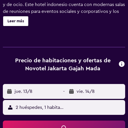
y de ocio. Este hotel indonesio cuenta con modernas salas
de reuniones para eventos sociales y corporativos y los
huéspedes podrán disfrutar además de exquisitas comidas
Leer más
en The Square y de toda una gama de completas
instalaciones de ocio con una piscina, servicio de masajes,
gimnasio, sauna y spa para una relajada estancia con
Novotel.
Precio de habitaciones y ofertas de
Novotel Jakarta Gajah Mada
jue. 13/8
-
vie. 14/8
2 huéspedes, 1 habitación