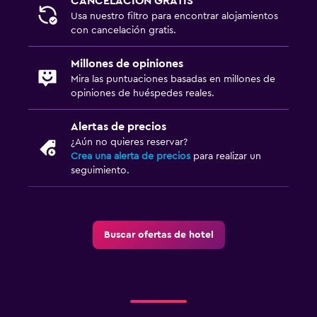
CANCELACIÓN GRATIS
Enchufe cerca de la cama
Usa nuestro filtro para encontrar alojamientos
Sofá cama
con cancelación gratis.
Perchero
Millones de opiniones
Mira las puntuaciones basadas en millones de
Estacionamiento y transporte
opiniones de huéspedes reales.
Estacionamiento gratuito
Alertas de precios
Estacionamiento privado
¿Aún no quieres reservar?
Crea una alerta de precios
para realizar un
seguimiento.
Lavandería
Servicios de lavandería/tintorería
Plancha y tabla de planchar
Buscar ofertas de hotel
Zona de trabajo
Fax/fotocopiadora
Escritorio