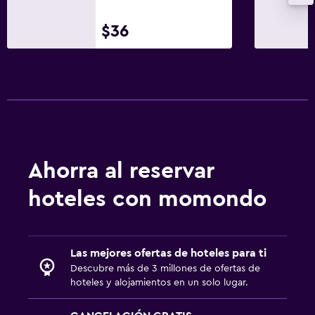
Seguridad las 24 horas
Caja fuerte
$36
Sistema de entretenimiento
TV de pantalla plana
Sala de estar/TV compartida
TV por cable o vía satélite
TV
Ahorra al reservar
Aire libre
hoteles con momondo
Terraza/patio
Terraza
Las mejores ofertas de hoteles para ti
Área de picnic
Descubre más de 3 millones de ofertas de
hoteles y alojamientos en un solo lugar.
Habitación