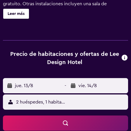
gratuito. Otras instalaciones incluyen una sala de
reuniones, servicios de conserjería y check-in exprés. Lee
Leer más
Design Hotel ofrece 63 alojamientos con aire
acondicionado, caja fuerte y botella de agua gratuita. Se
ofrece frigorífico y cafetera y tetera. Los baños están
equipados con bañera y ducha independientes,
albornoces, zapatillas y artículos de higiene personal
gratuitos. Este hotel en Yongin ofrece acceso a Internet
Precio de habitaciones y ofertas de Lee
wifi gratis. Se ofrece una televisión LCD de 65 pulgadas
Design Hotel
con canales por cable de suscripción y películas de pago.
Se ofrece servicio de descubierta nocturno y servicio de
limpieza todos los días. Es posible solicitar tabla de
jue. 13/8
-
vie. 14/8
planchar con plancha.
2 huéspedes, 1 habitación