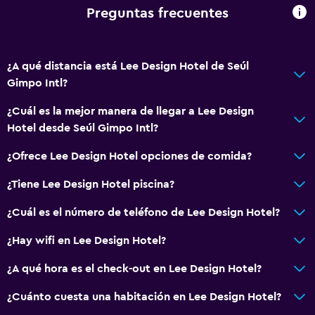
Servicio de despertador
Preguntas frecuentes
Servicio de conserjería
Caja fuerte
¿A qué distancia está Lee Design Hotel de Seúl
Instalaciones para reuniones
Gimpo Intl?
Servicio de habitaciones
¿Cuál es la mejor manera de llegar a Lee Design
Acceso con tarjeta
Hotel desde Seúl Gimpo Intl?
Botella de agua
¿Ofrece Lee Design Hotel opciones de comida?
Recepción 24 horas
¿Tiene Lee Design Hotel piscina?
General
¿Cuál es el número de teléfono de Lee Design Hotel?
Vista a una calle tranquila
¿Hay wifi en Lee Design Hotel?
Habitaciones familiares
Pantuflas
¿A qué hora es el check-out en Lee Design Hotel?
Sofá
¿Cuánto cuesta una habitación en Lee Design Hotel?
Habitaciones insonorizadas