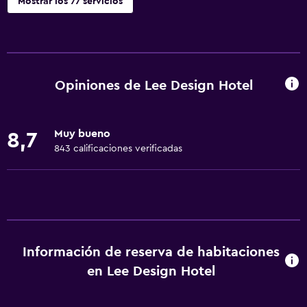
Mostrar los 77 servicios
Servicios básicos
Wifi gratis
Internet
Opiniones de Lee Design Hotel
Toallas
Extinguidor
Muy bueno
8,7
Champú
843 calificaciones verificadas
Alarma de humo
Calefacción
Adaptador
Gel de ducha
Información de reserva de habitaciones
Aire acondicionado
en Lee Design Hotel
Papeleras
Acondicionador