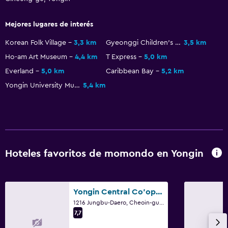
Tina de baño
Bañera de hidromasaje
Mejores lugares de interés
Secador de pelo
Korean Folk Village
3,3 km
Gyeonggi Children's Museum
3,5 km
Aseo
Ho-am Art Museum
4,4 km
T Express
5,0 km
Cepillo de dientes
Everland
5,0 km
Caribbean Bay
5,2 km
Albornoz
Yongin University Museum
5,4 km
Ducha italiana
Salud y seguridad
Limpieza diaria
Hoteles favoritos de momondo en Yongin
Botiquín de primeros auxilios
Cámaras CCTV en zonas comunes
Yongin Central Co'op Hotel
Cámaras CCTV en el exterior
1216 Jungbu-Daero, Cheoin-gu, Yongin
Mosquitera
7,7