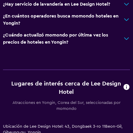
¿Hay servicio de lavandería en Lee Design Hotel?
Insonorización
¿En cuántos operadores busca momondo hoteles en
Teléfono
Yongin?
Espacio de almacenamiento
¿Cuándo actualizó momondo por última vez los
precios de hoteles en Yongin?
Accesibilidad y adecuación
Accesibilidad
Ascensor
Ascensor disponible
Estacionamiento accesible
Lugares de interés cerca de Lee Design
Para no fumadores
Hotel
Inodoro con barras de apoyo
Atracciones en Yongin, Corea del Sur, seleccionadas por
momondo
Plantas superiores accesibles por ascensor
Baño
Ubicación de Lee Design Hotel: 43, Dongbaek 3-ro 11Beon-Gil,
Giheung-gu, Yongin