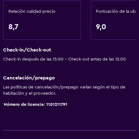
Relación calidad-precio
Puntuación de la ubi
Comedor
Copas
8,7
9,0
Tetera eléctrica
Bar/lounge
Check-in/Check-out
Tetera/cafetera
Check-in después de las 15:00 - Check-out antes de las 12:00
Tetera
Nevera
Cancelación/prepago
Cafetera
Las políticas de cancelación/prepago varían según el tipo de
Cafetería
habitación y el proveedor.
Mesa de comedor
Número de licencia: 1101211791
Servicios y facilidades
Centro de negocios