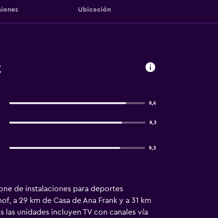
iones
Ubicación
t
8,6
8,3
8,2
pone de instalaciones para deportes
hof, a 29 km de Casa de Ana Frank y a 31 km
 las unidades incluyen TV con canales vía