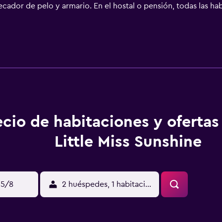
 secador de pelo y armario. En el hostal o pensión, todas las 
ticar actividades en Zandvoort y alrededores, como senderis
ineken Experience está a 32 km. El aeropuerto (Aeropuerto de
ecio de habitaciones y oferta
Little Miss Sunshine
15/8
2 huéspedes, 1 habitación