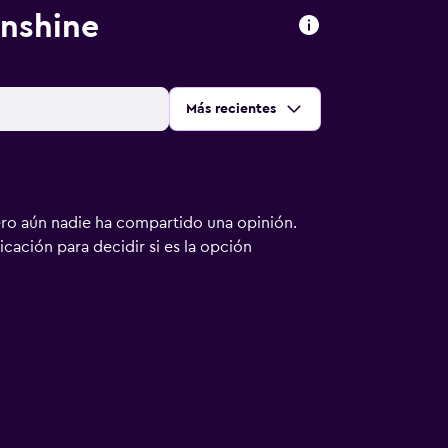
unshine
Ordenar por
:
Más recientes
ero aún nadie ha compartido una opinión.
bicación para decidir si es la opción