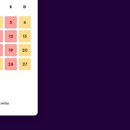
S
D
5
6
12
13
19
20
26
27
rellas