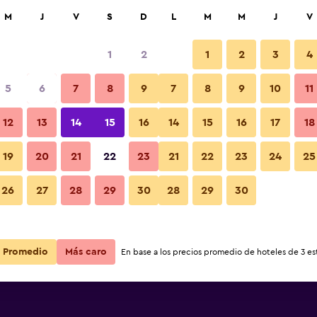
car
M
J
V
S
D
L
M
M
J
V
1
2
1
2
3
4
s barata de precio por noche
5
6
7
8
9
7
8
9
10
11
r
Total noche
12
13
14
15
16
14
15
16
17
18
19
20
21
22
23
21
22
23
24
25
$161
Ver oferta
26
27
28
29
30
28
29
30
$181
Ver oferta
Promedio
$550
Más caro
Ver oferta
En base a los precios promedio de hoteles de 3 est