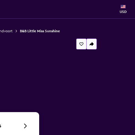
USD
ndvoort
B&B Little Miss Sunshine
6