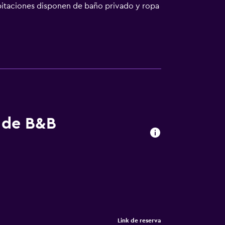
habitaciones disponen de baño privado y ropa
mo, windsurf y submarinismo. Rijksmuseum
 Schiphol) está a 18 km.
s de B&B
Link de reserva