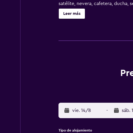
satélite, nevera, cafetera, ducha,
de cama. La clientela puede prac
Leer más
está a 32 km del alojamiento, y He
Pr
vie. 14/8
-
sáb. 
Tipo de alojamiento