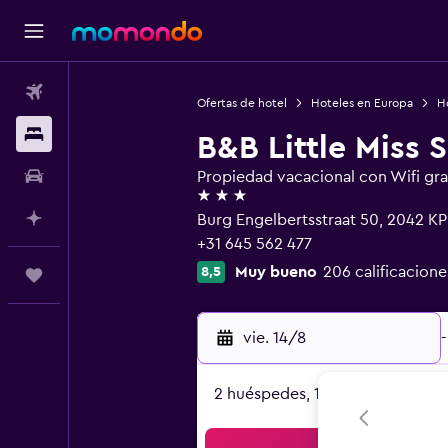
Vuelos
Ofertas de hotel
Hoteles en Europa
Ho
Alojamientos
B&B Little Miss 
Autos
Propiedad vacacional con Wifi gra
3 estrellas
Planifica con IA
Burg Engelbertsstraat 50, 2042 KP
+31 645 562 477
Muy bueno
206 calificacione
8,5
Trips
vie. 14/8
-
2 huéspedes, 1 habitación