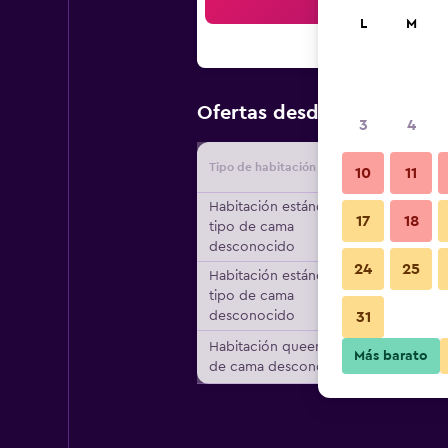
Bus
L
M
$161
Ofertas desde
/
Oferta má
3
4
Tipo de habitación
Proveedo
10
11
Habitación estándar,
17
18
tipo de cama
desconocido
24
25
Habitación estándar,
tipo de cama
desconocido
31
Habitación queen, tipo
Más barato
de cama desconocido