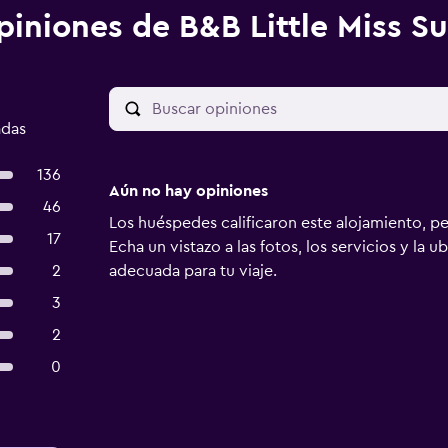
piniones de B&B Little Miss S
adas
136
Aún no hay opiniones
46
Los huéspedes calificaron este alojamiento, p
17
Echa un vistazo a las fotos, los servicios y la u
2
adecuada para tu viaje.
3
2
0