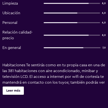
Limpieza
8,0
Ubicación
6,0
Personal
6,0
Relación calidad-
8,0
precio
En general
7,0
Habitaciones Te sentirás como en tu propia casa en una de
las 381 habitaciones con aire acondicionado, minibar y
televisión LCD. El acceso a internet por wifi de cortesía te
mantendrá en contacto con los tuyos; también podrás ver
tu programa favorito en la televisión con canales por
Leer más
cable. El cuarto de baño dispone de artículos de tocador
gratuitos y secador de pelo. Las comodidades incluyen
caja de seguridad y escritorio, además de un servicio de