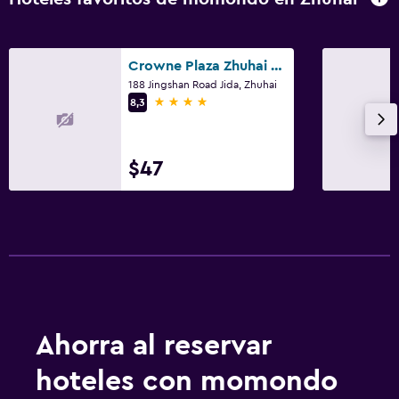
Crowne Plaza Zhuhai City Center By IHG
188 Jingshan Road Jida, Zhuhai
4 estrellas
8,3
$47
Ahorra al reservar
hoteles con momondo