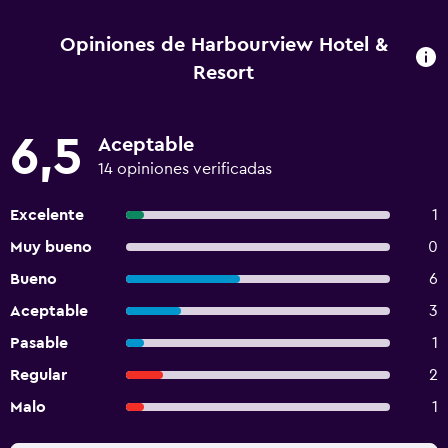
con desinfectante La propiedad asegura que está
implementando medidas de seguridad para los huéspedes
Opiniones de Harbourview Hotel &
Resort
6,5
Aceptable
14 opiniones verificadas
Excelente
1
Muy bueno
0
Bueno
6
Aceptable
3
Pasable
1
Regular
2
Malo
1