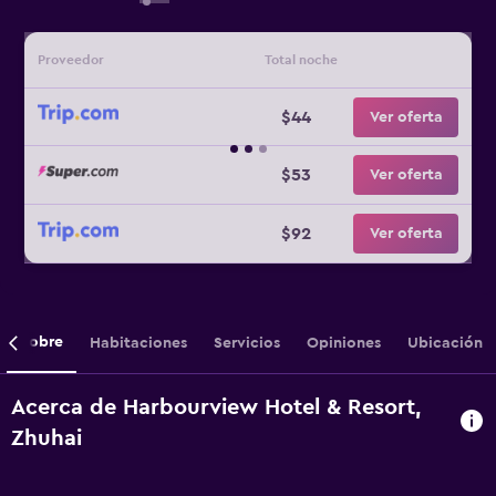
Proveedor
Total noche
$44
Ver oferta
$53
Ver oferta
$92
Ver oferta
Sobre
Habitaciones
Servicios
Opiniones
Ubicación
Acerca de Harbourview Hotel & Resort,
Zhuhai