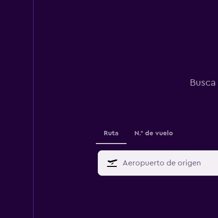
Busca 
Ruta
N.° de vuelo