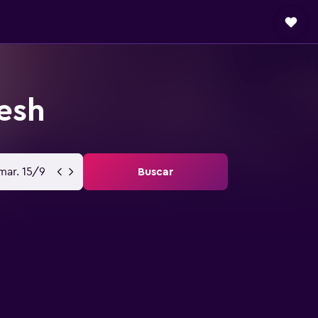
esh
mar. 15/9
Buscar