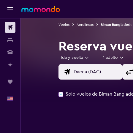
Vuelos
Aerolíneas
Biman Bangladesh
Vuelos
Alojamientos
Reserva vue
Autos
Ida y vuelta
1 adulto
Planifica con IA
Trips
Solo vuelos de Biman Banglad
Español