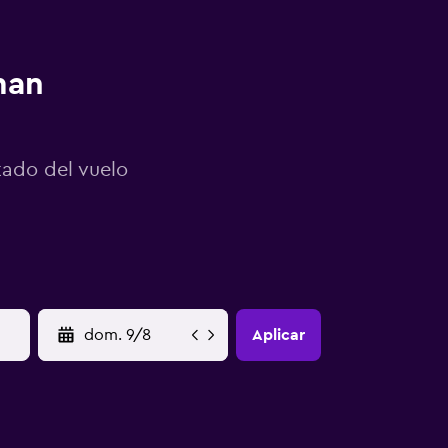
man
tado del vuelo
YYYY-MM-DD
Aplicar