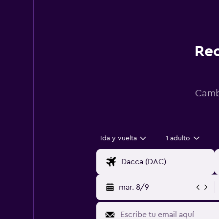
Rec
Cambi
Ida y vuelta
1 adulto
mar. 8/9