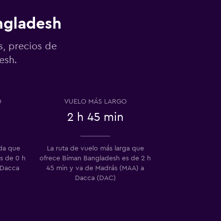
ngladesh
s, precios de
esh.
O
VUELO MÁS LARGO
2 h 45 min
ida que
La ruta de vuelo más larga que
s de 0 h
ofrece Biman Bangladesh es de 2 h
 Dacca
45 min y va de Madrás (MAA) a
Dacca (DAC)