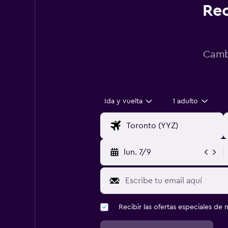
Rec
Cambi
Ida y vuelta
1 adulto
lun. 7/9
Recibir las ofertas especiales d