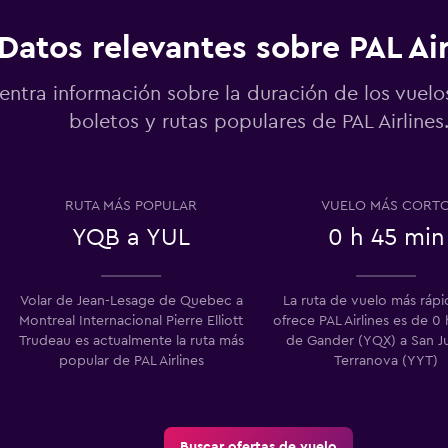
Datos relevantes sobre PAL Air
entra información sobre la duración de los vuelo
boletos y rutas populares de PAL Airlines
RUTA MÁS POPULAR
VUELO MÁS CORT
YQB a YUL
0 h 45 min
Volar de Jean-Lesage de Quebec a
La ruta de vuelo más ráp
Montreal Internacional Pierre Elliott
ofrece PAL Airlines es de 0
Trudeau es actualmente la ruta más
de Gander (YQX) a San J
popular de PAL Airlines
Terranova (YYT)
Buscar ofertas de vuelo