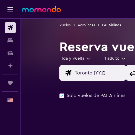
Vuelos
Aerolíneas
PAL Airlines
Vuelos
Alojamientos
Reserva vuel
Autos
Ida y vuelta
1 adulto
Planifica con IA
Trips
Solo vuelos de PAL Airlines
Español