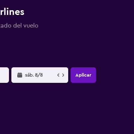
rlines
tado del vuelo
YYYY-MM-DD
Aplicar