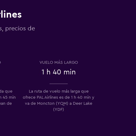
lines
s, precios de
.
O
VUELO MÁS LARGO
1 h 40 min
ida que
La ruta de vuelo más larga que
 h 45 min
ofrece PAL Airlines es de 1 h 40 min y
uan de
va de Moncton (YQM) a Deer Lake
(YDF)