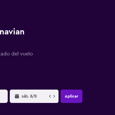
inavian
tado del vuelo
YYYY-MM-DD
Aplicar