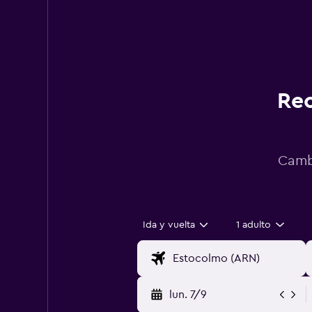
Rec
Cambi
Ida y vuelta
1 adulto
lun. 7/9