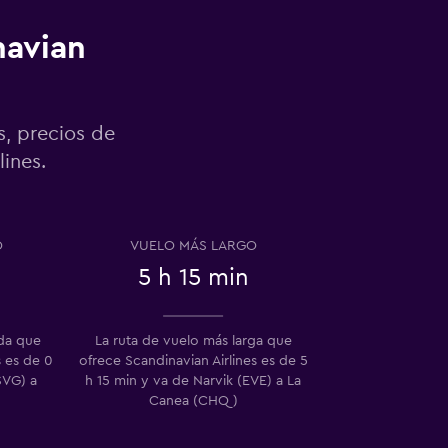
navian
s, precios de
ines.
O
VUELO MÁS LARGO
5 h 15 min
ida que
La ruta de vuelo más larga que
s es de 0
ofrece Scandinavian Airlines es de 5
SVG) a
h 15 min y va de Narvik (EVE) a La
Canea (CHQ)