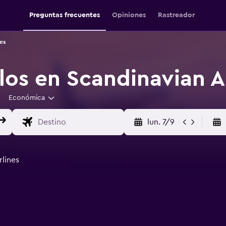
Preguntas frecuentes
Opiniones
Rastreador
es
los en Scandinavian Ai
Económica
lun. 7/9
rlines