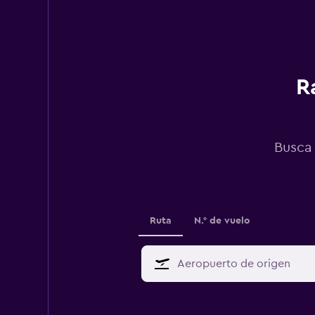
R
Busca 
Ruta
N.° de vuelo