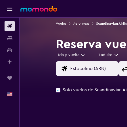
Vuelos
Aerolíneas
Scandinavian Airlin
Vuelos
Alojamientos
Reserva vue
Autos
Ida y vuelta
1 adulto
Planifica con IA
Trips
Solo vuelos de Scandinavian Ai
Español