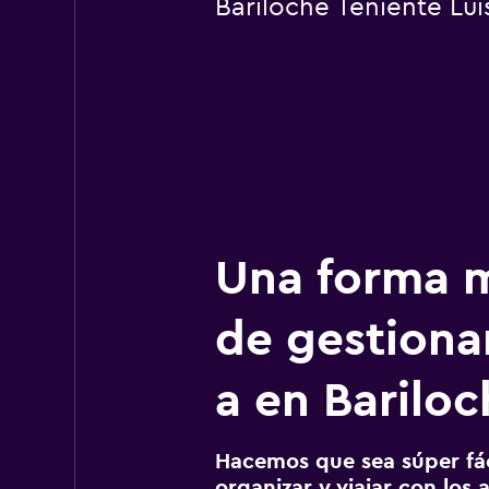
Bariloche Teniente Lui
Una forma m
de gestionar
a en Bariloc
Hacemos que sea súper fáci
organizar y viajar con los a