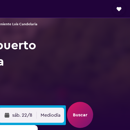
niente Luis Candelaria
puerto
a
Buscar
sáb. 22/8
Mediodía