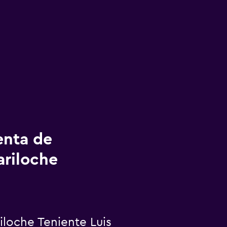
enta de
ariloche
loche Teniente Luis