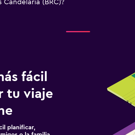
s Candelaria (BRC)?
ás fácil
 tu viaje
he
l planificar,
migos o la familia.