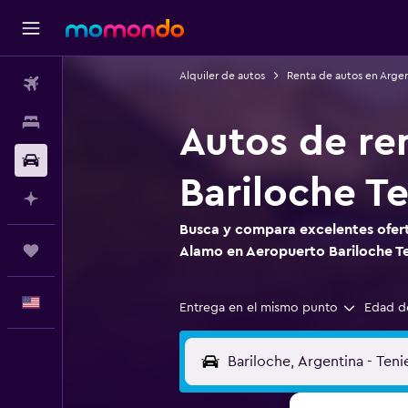
Alquiler de autos
Renta de autos en Arge
Vuelos
Alojamientos
Autos de re
Autos
Bariloche T
Planifica con IA
Busca y compara excelentes ofert
Trips
Alamo en Aeropuerto Bariloche Te
Español
Entrega en el mismo punto
Edad d