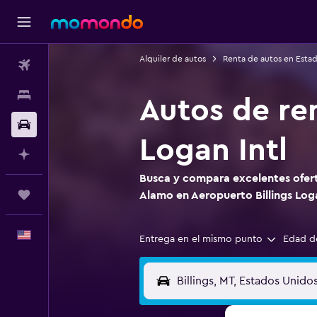
Alquiler de autos
Renta de autos en Esta
Vuelos
Alojamientos
Autos de re
Autos
Logan Intl
Planifica con IA
Busca y compara excelentes ofert
Trips
Alamo en Aeropuerto Billings Loga
Español
Entrega en el mismo punto
Edad d