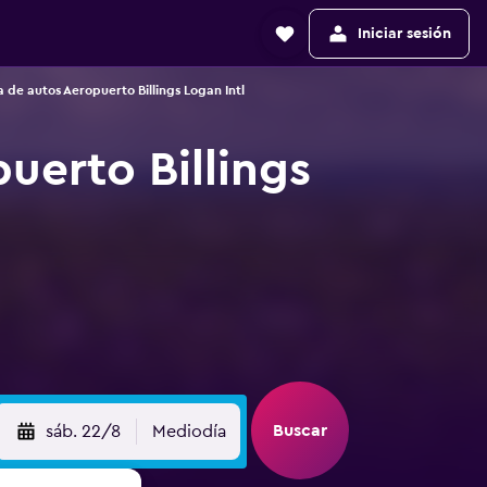
Iniciar sesión
 de autos Aeropuerto Billings Logan Intl
uerto Billings
Buscar
sáb. 22/8
Mediodía