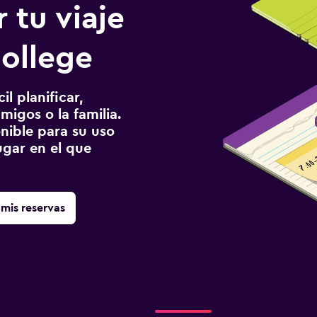
 tu viaje
College
l planificar,
migos o la familia.
onible para su uso
gar en el que
mis reservas