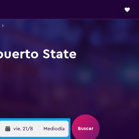
puerto State
Buscar
vie. 21/8
Mediodía