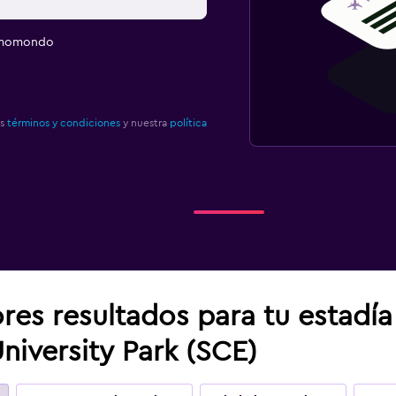
e momondo
os
términos y condiciones
y nuestra
política
res resultados para tu estadí
niversity Park (SCE)