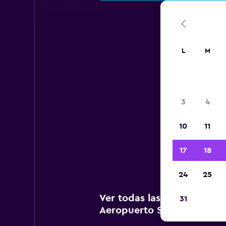
L
M
Aer
3
4
A c
10
11
agen
Co
17
18
24
25
Ver todas las agencias de
31
Aeropuerto State College 