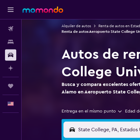
Alquiler de autos
Renta de autos en Esta
Vuelos
Renta de autos Aeropuerto State College Un
Alojamientos
Autos de re
Autos
College Uni
Planifica con IA
Busca y compara excelentes ofert
Trips
Alamo en Aeropuerto State Colleg
Español
Entrega en el mismo punto
Edad d