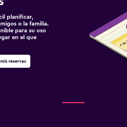
s
l planificar,
migos o la familia.
onible para su uso
gar en el que
mis reservas