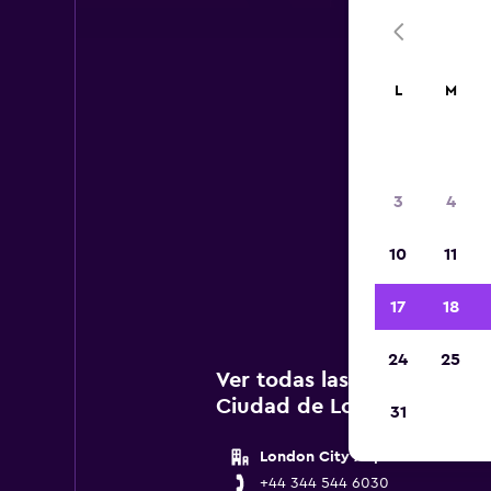
L
M
3
4
A c
10
11
agenc
17
18
24
25
Ver todas las agencias de 
Ciudad de Londres
31
London City Airport
+44 344 544 6030