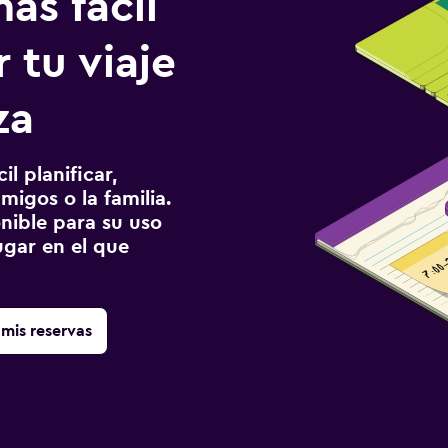
ás fácil
 tu viaje
za
l planificar,
migos o la familia.
onible para su uso
gar en el que
mis reservas