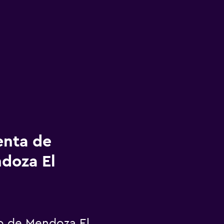
enta de
ndoza El
o de Mendoza El