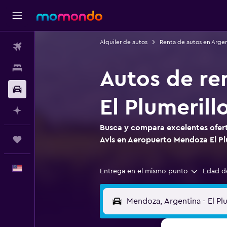
Alquiler de autos
Renta de autos en Arge
Vuelos
Alojamientos
Autos de re
Autos
El Plumerill
Planifica con IA
Busca y compara excelentes ofert
Trips
Avis en Aeropuerto Mendoza El Pl
Español
Entrega en el mismo punto
Edad d