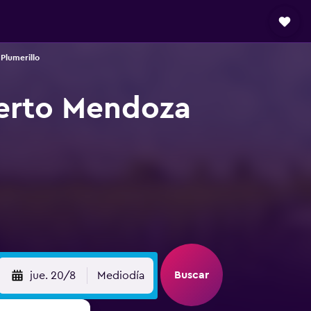
Plumerillo
uerto Mendoza
Buscar
jue. 20/8
Mediodía