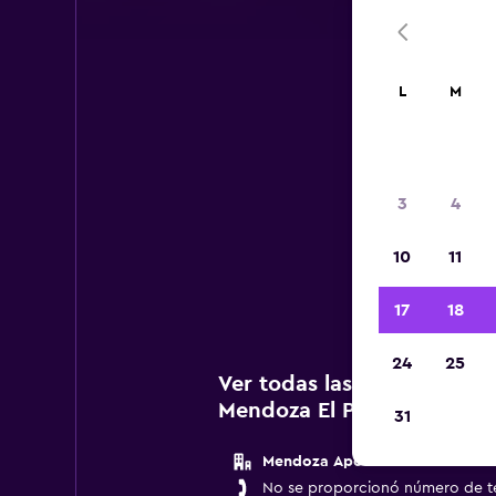
L
M
3
4
A c
10
11
agenc
17
18
24
25
Ver todas las agencias de 
Mendoza El Plumerillo
31
Mendoza Apo
No se proporcionó número de t