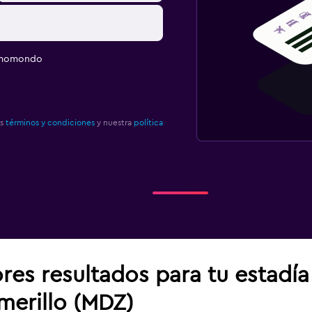
e momondo
os
términos y condiciones
y nuestra
política
res resultados para tu estadí
merillo (MDZ)