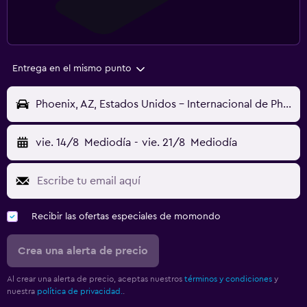
Entrega en el mismo punto
Phoenix, AZ, Estados Unidos - Internacional de Phoenix-Sky Harbor (PHX)
vie. 14/8
Mediodía
-
vie. 21/8
Mediodía
Recibir las ofertas especiales de momondo
Crea una alerta de precio
Al crear una alerta de precio, aceptas nuestros
términos y condiciones
y
nuestra
política de privacidad.
.